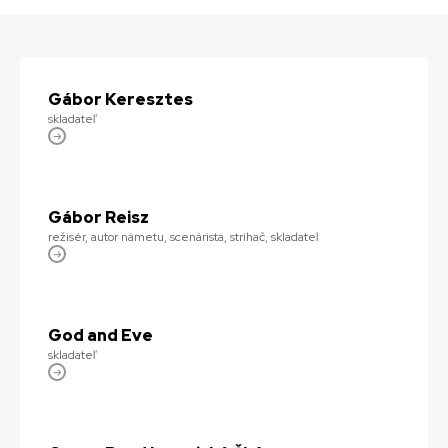
Gábor Keresztes
skladateľ
Gábor Reisz
režisér, autor námetu, scenárista, strihač, skladateľ
God and Eve
skladateľ