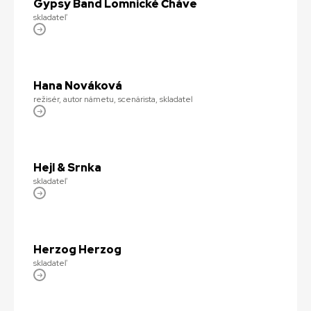
Gypsy Band Lomnické Čháve
skladateľ
Hana Nováková
režisér, autor námetu, scenárista, skladateľ
Hejl & Srnka
skladateľ
Herzog Herzog
skladateľ