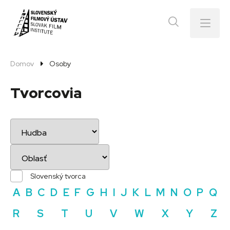
Menu
Domov
Osoby
Tvorcovia
Slovenský tvorca
A
B
C
D
E
F
G
H
I
J
K
L
M
N
O
P
Q
R
S
T
U
V
W
X
Y
Z