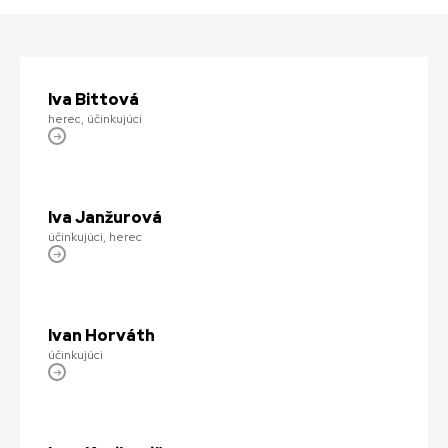
Iva Bittová
herec, účinkujúci
Iva Janžurová
účinkujúci, herec
Ivan Horváth
účinkujúci