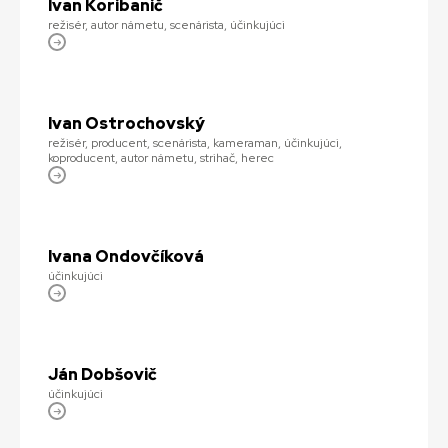
Ivan Koribanič
režisér, autor námetu, scenárista, účinkujúci
Ivan Ostrochovský
režisér, producent, scenárista, kameraman, účinkujúci,
koproducent, autor námetu, strihač, herec
Ivana Ondovčíková
účinkujúci
Ján Dobšovič
účinkujúci