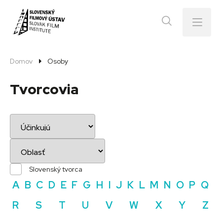
Menu
Domov
Osoby
Tvorcovia
Slovenský tvorca
A
B
C
D
E
F
G
H
I
J
K
L
M
N
O
P
Q
R
S
T
U
V
W
X
Y
Z