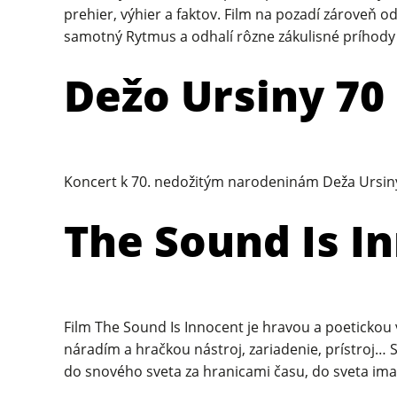
prehier, výhier a faktov. Film na pozadí zároveň 
samotný Rytmus a odhalí rôzne zákulisné príhody 
Dežo Ursiny 70
Koncert k 70. nedožitým narodeninám Deža Ursiny
The Sound Is I
Film The Sound Is Innocent je hravou a poetickou
náradím a hračkou nástroj, zariadenie, prístroj…
do snového sveta za hranicami času, do sveta imag