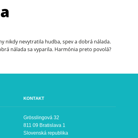
ia
ny nikdy nevytratila hudba, spev a dobrá nálada.
obrá nálada sa vyparila. Harmónia preto povolá?
KONTAKT
Grösslingová 32
811 09 Bratislava 1
Slovenská republika