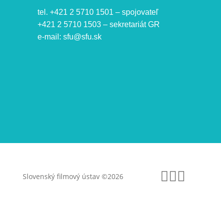
tel. +421 2 5710 1501 – spojovateľ
+421 2 5710 1503 – sekretariát GR
e-mail:
sfu@sfu.sk
Facebo
Instag
Yout
Slovenský filmový ústav ©2026