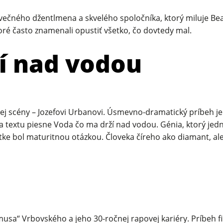
čného džentlmena a skvelého spoločníka, ktorý miluje Beatle
oré často znamenali opustiť všetko, čo dovtedy mal.
í nad vodou
kej scény – Jozefovi Urbanovi. Úsmevno-dramatický príbeh j
ora textu piesne Voda čo ma drží nad vodou. Génia, ktorý je
atke bol maturitnou otázkou. Človeka číreho ako diamant, al
a“ Vrbovského a jeho 30-ročnej rapovej kariéry. Príbeh fi