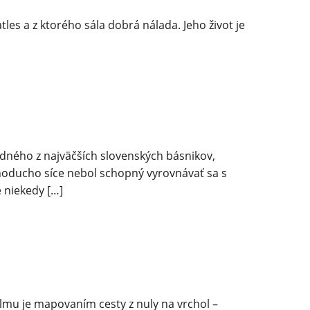
s a z ktorého sála dobrá nálada. Jeho život je
edného z najväčších slovenských básnikov,
dnoducho síce nebol schopný vyrovnávať sa s
e niekedy […]
lmu je mapovaním cesty z nuly na vrchol –