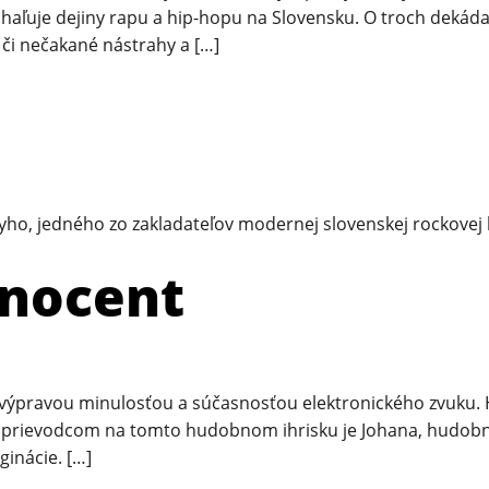
odhaľuje dejiny rapu a hip-hopu na Slovensku. O troch deká
či nečakané nástrahy a […]
ho, jedného zo zakladateľov modernej slovenskej rockovej
nnocent
 výpravou minulosťou a súčasnosťou elektronického zvuku. H
 Sprievodcom na tomto hudobnom ihrisku je Johana, hudobná
inácie. […]