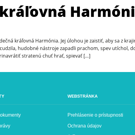
 kráľovná Harmón
čná kráľovná Harmónia. Jej úlohou je zaistiť, aby sa z kraji
udzila, hudobné nástroje zapadli prachom, spev utíchol, d
inavrátiť stratenú chuť hrať, spievať […]
TY
WEBSTRÁNKA
 dokumenty
Prehlásenie o prístupnosti
právy
Ochrana údajov