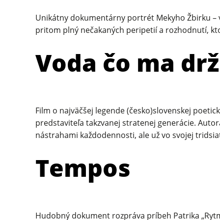
Unikátny dokumentárny portrét Mekyho Žbirku – ve
pritom plný nečakaných peripetií a rozhodnutí, kt
Voda čo ma drž
Film o najväčšej legende (česko)slovenskej poetic
predstaviteľa takzvanej stratenej generácie. Aut
nástrahami každodennosti, ale už vo svojej tridsi
Tempos
Hudobný dokument rozpráva príbeh Patrika „Rytmus