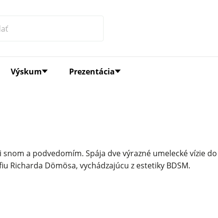
Výskum
Prezentácia
dzi snom a podvedomím. Spája dve výrazné umelecké vízie do
fiu Richarda Dömösa, vychádzajúcu z estetiky BDSM.