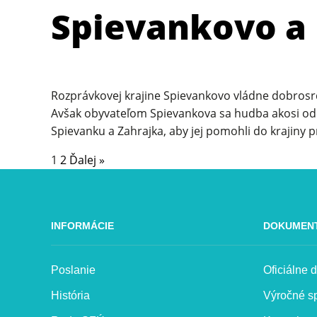
Spievankovo a
Rozprávkovej krajine Spievankovo vládne dobrosrde
Avšak obyvateľom Spievankova sa hudba akosi odc
Spievanku a Zahrajka, aby jej pomohli do krajiny pr
1
2
Ďalej »
INFORMÁCIE
DOKUMEN
Poslanie
Oficiálne
História
Výročné s