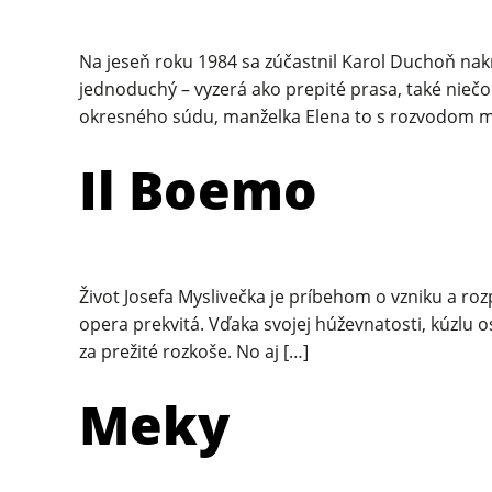
Na jeseň roku 1984 sa zúčastnil Karol Duchoň nak
jednoduchý – vyzerá ako prepité prasa, také niečo
okresného súdu, manželka Elena to s rozvodom my
Il Boemo
Život Josefa Myslivečka je príbehom o vzniku a roz
opera prekvitá. Vďaka svojej húževnatosti, kúzlu 
za prežité rozkoše. No aj […]
Meky