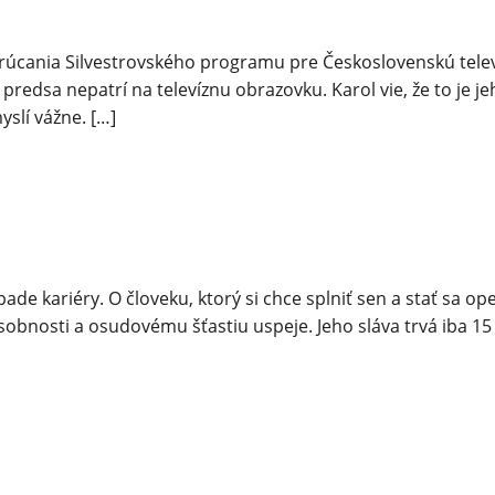
rúcania Silvestrovského programu pre Československú televí
 predsa nepatrí na televíznu obrazovku. Karol vie, že to je 
slí vážne. […]
pade kariéry. O človeku, ktorý si chce splniť sen a stať sa 
osobnosti a osudovému šťastiu uspeje. Jeho sláva trvá iba 1