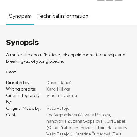
Synopsis
Technical information
Synopsis
A music film about first love, disappointment, friendship, and
breaking-up of young poeple.
Cast
Directed by:
Dušan Rapoš
Writing credits:
Karol Hlávka
Cinematography
Vladimír Ješina
by:
Original Music by:
Vašo Patejdl
Cast:
Eva Vejmělková (Zuzana Petrová,
nahovorila Zuzana Skopálová), Jiří Bábek
(Olino Zrubec, nahovoril Tibor Frlajs, spev
Vašo Patejdl), Katarína Šugárová (Bela