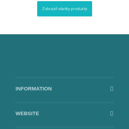
Zobraziť všetky produkty
The Fountain for Suzanne 3
1,00
€
Pridať
do
košíka
INFORMATION
WEBSITE