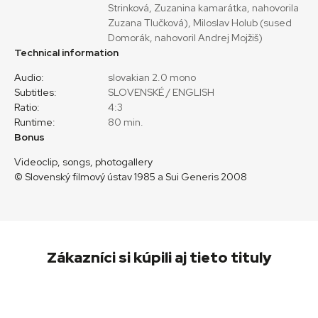
Strinková, Zuzanina kamarátka, nahovorila
Zuzana Tlučková), Miloslav Holub (sused
Domorák, nahovoril Andrej Mojžiš)
Technical information
Audio:
slovakian 2.0 mono
Subtitles:
SLOVENSKÉ / ENGLISH
Ratio:
4:3
Runtime:
80 min.
Bonus
Videoclip, songs, photogallery
© Slovenský filmový ústav 1985 a Sui Generis 2008
Zákazníci si kúpili aj tieto tituly