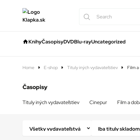
Knihy
Časopisy
DVD
Blu-ray
Uncategorized
Home
E-shop
Tituly iných vydavateľstiev
Film a
Časopisy
Tituly iných vydavateľstiev
Cinepur
Film a dob