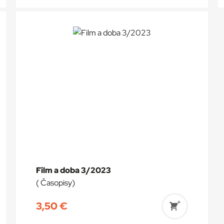
do
a
košíka
Film a doba 3/2023
( Časopisy)
3,50
€
ť
Pridať