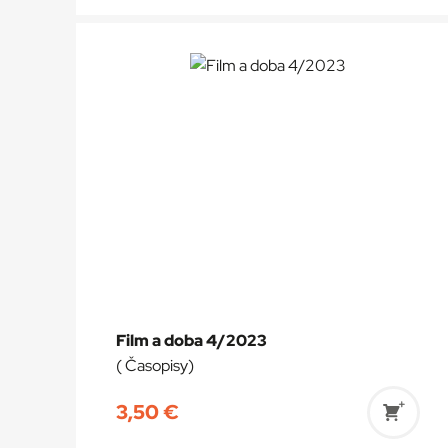
do
košík
Film a doba 4/2023
( Časopisy)
3,50
€
Prida