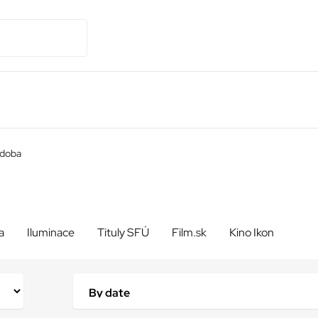
 doba
a
Iluminace
Tituly SFÚ
Film.sk
Kino Ikon