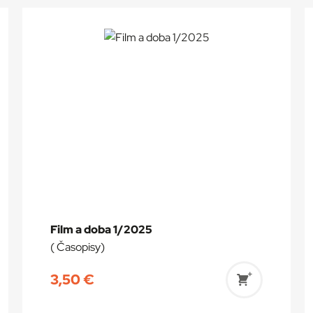
Film a doba 1/2025
( Časopisy)
3,50
€
ť
Pridať