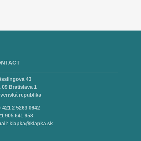
ONTACT
össlingová 43
 09 Bratislava 1
ovenská republika
.+421 2 5263 0642
21 905 641 958
ail:
klapka@klapka.sk