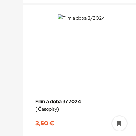
do
košík
Film a doba 3/2024
( Časopisy)
3,50
€
Prida