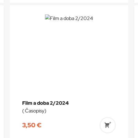
do
a
košíka
Film a doba 2/2024
( Časopisy)
3,50
€
ť
Pridať