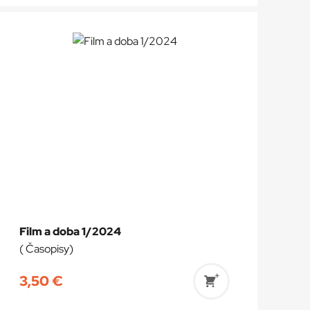
do
košíka
Film a doba 1/2024
( Časopisy)
3,50
€
Pridať