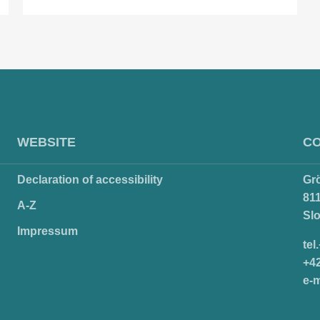
do
a
košíka
WEBSITE
C
Declaration of accessibility
Gr
811
A-Z
Sl
Impressum
tel
+4
e-m