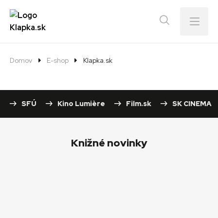
Menu
Domov
E-shop
Klapka.sk
SFÚ
Kino Lumière
Film.sk
SK CINEMA
Knižné novinky
Novinka!