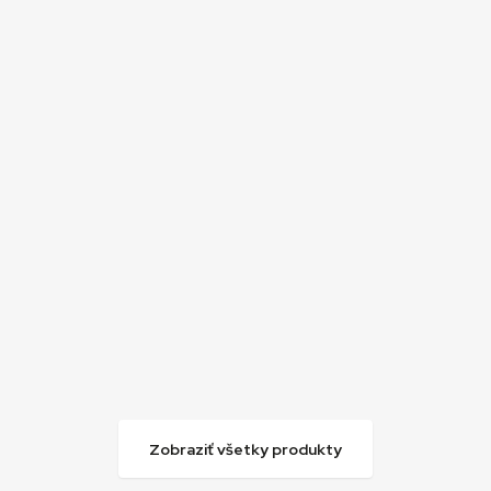
Karol Machata. Herec v zrkadle dejín.
(Knihy)
29,00
€
Pridať
do
košíka
Novinka!
Zobraziť všetky produkty