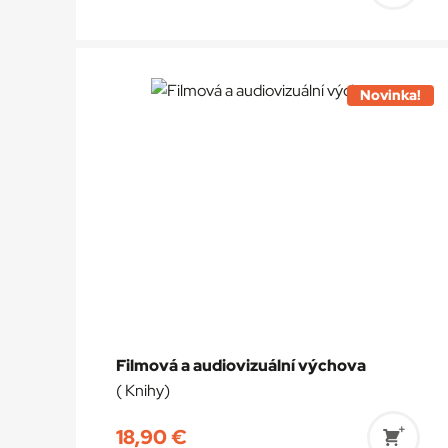
Prida
do
košík
Novinka!
Filmová a audiovizuální výchova
( Knihy)
18,90
€