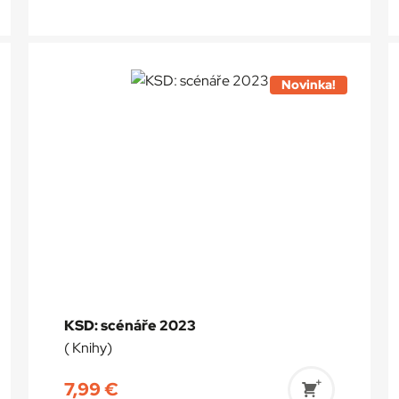
ť
a
Novinka!
KSD: scénáře 2023
( Knihy)
7,99
€