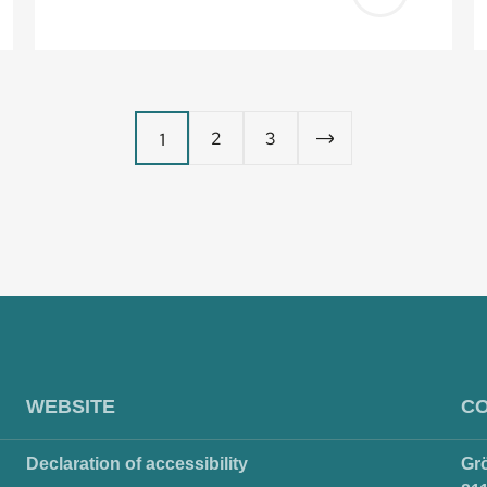
ť
Pridať
do
a
košíka
2
3
1
WEBSITE
C
Declaration of accessibility
Gr