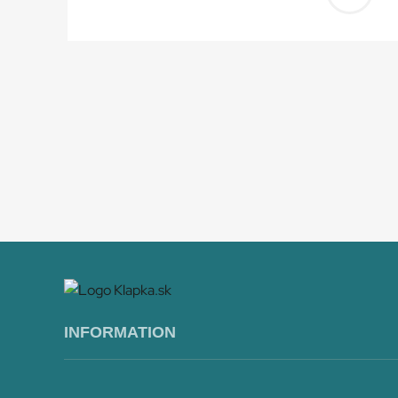
Prida
do
košík
INFORMATION