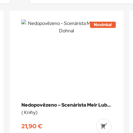
Novinka!
Nedopovězeno – Scenárista Meir Lubor Dohnal
( Knihy)
21,90
€
ť
Pridať