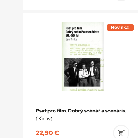
do
košík
Novinka!
Psát pro film. Dobrý scénář a scenárista 20.-50. let
( Knihy)
22,90
€