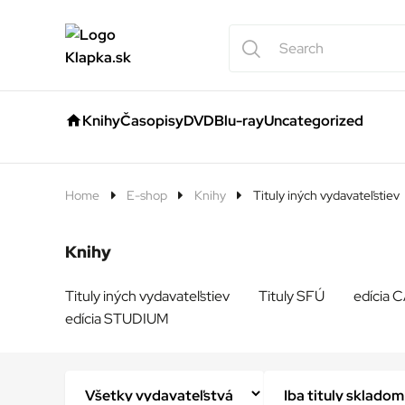
Knihy
Časopisy
DVD
Blu-ray
Uncategorized
Home
E-shop
Knihy
Tituly iných vydavateľstiev
Knihy
Tituly iných vydavateľstiev
Tituly SFÚ
edícia
edícia STUDIUM