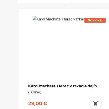
Novinka!
Karol Machata. Herec v zrkadle dejín.
( Knihy)
29,00
€
Prida