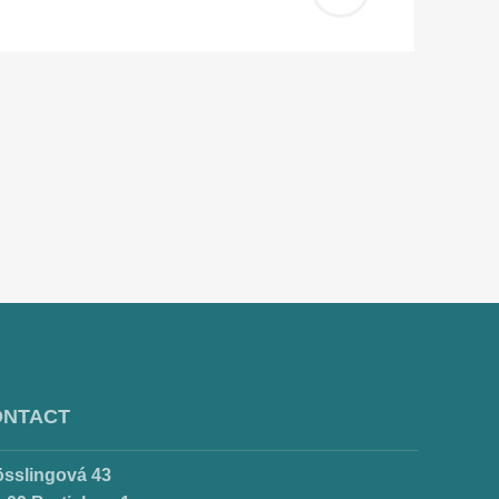
Pridať
do
košíka
ONTACT
össlingová 43