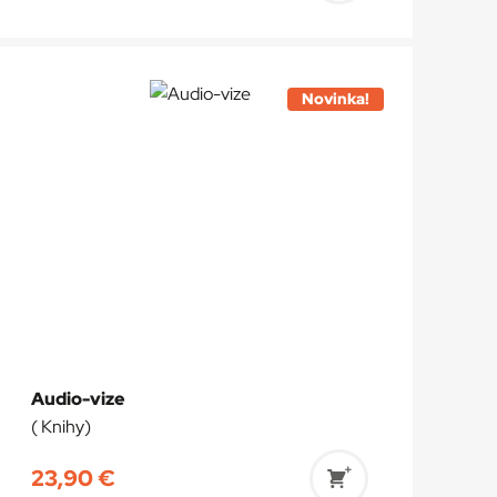
do
košíka
Novinka!
Audio-vize
( Knihy)
23,90
€