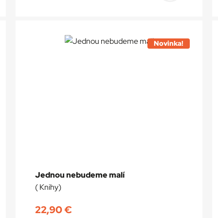
do
a
košíka
Novinka!
Jednou nebudeme malí
( Knihy)
22,90
€