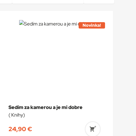
Novinka!
Sedím za kamerou a je mi dobre
( Knihy)
24,90
€
Pridať