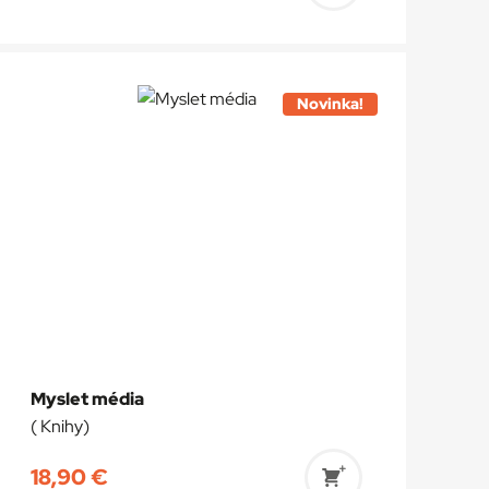
Pridať
do
košíka
Novinka!
Myslet média
( Knihy)
18,90
€