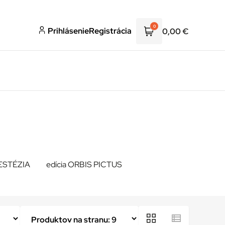
0
Prihlásenie
Registrácia
0,00
€
NESTÉZIA
edícia ORBIS PICTUS