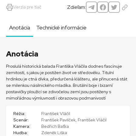
Zdieľam:
Verzia pre tlač
Anotácia
Technické informácie
Anotácia
Proslulá historická balada Františka Vláčila dodnes fascinuje
zemitostí, s jakou je postižen život ve středověku. Titulní
hrdinkou je ctná dívka, předurčená klášteru, ale přinucená stát
se milenkou násilnického mladíka. Brutální boje i bizarní
postavičky ploužící se zdivočelou zemí jsou postiženy s
mimořádnou výmluvností i obrazovou podmanivostí
Réžia:
František Vláčil
Scenár:
František Pavlíček, František Vláčil
Kamera:
Bedřich Baťka
Hudba:
Zdeněk Liška