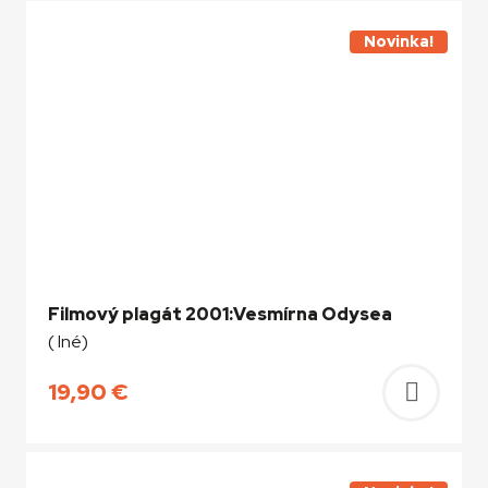
do
košíka
Novinka!
Filmový plagát 2001:Vesmírna Odysea
( Iné)
19,90
€
Pridať
do