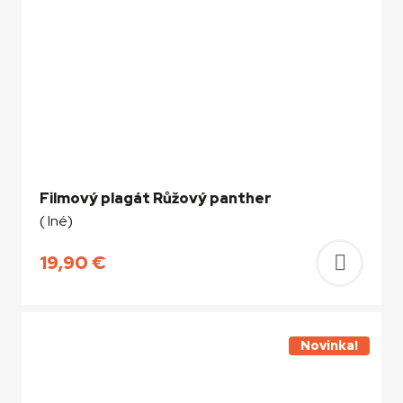
Filmový plagát Růžový panther
( Iné)
19,90
€
Pridať
do
košíka
Novinka!