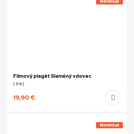
košíka
Novinka!
Filmový plagát Slaměný vdovec
( Iné)
19,90
€
Pridať
do
košíka
Novinka!