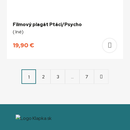
Filmový plagát Ptáci/Psycho
( Iné)
19,90
€
Pridať
do
košíka
2
3
…
7
1