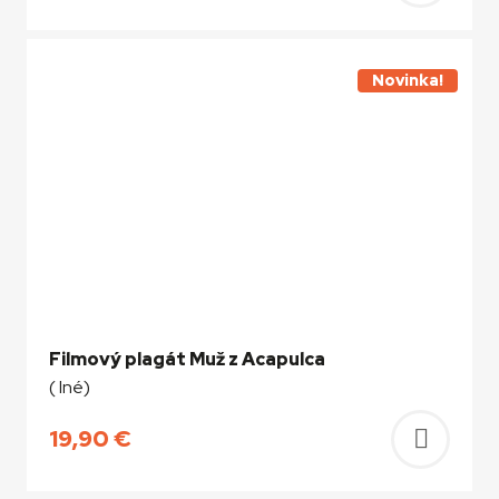
do
košíka
Novinka!
Filmový plagát Muž z Acapulca
( Iné)
19,90
€
Pridať