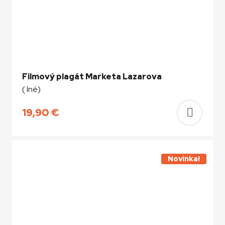
Filmový plagát Marketa Lazarova
( Iné)
19,90
€
Pridať
do
košíka
Novinka!