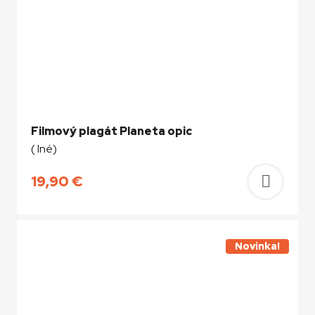
Filmový plagát Planeta opic
( Iné)
19,90
€
Pridať
do
košíka
Novinka!