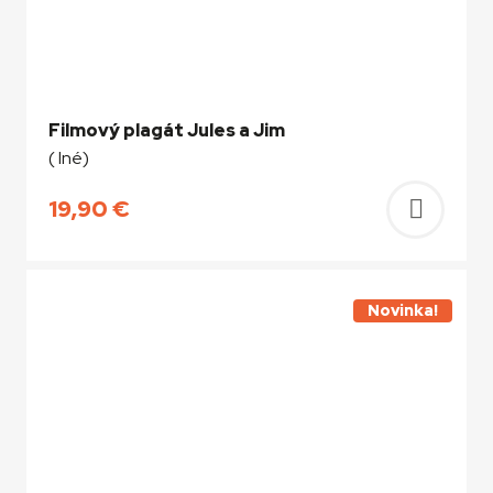
Filmový plagát Jules a Jim
( Iné)
19,90
€
Pridať
do
košíka
Novinka!