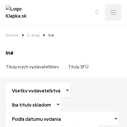
Menu
Domov
E-shop
Iné
Iné
Tituly iných vydavateľstiev
Tituly SFÚ