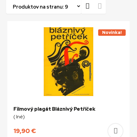
Novinka!
Filmový plagát Bláznivý Petříček
( Iné)
19,90
€
Pridať