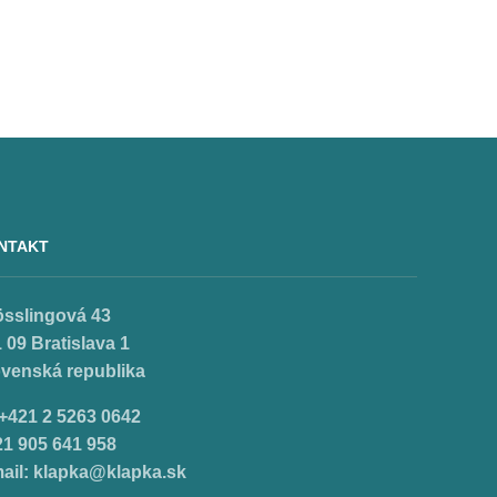
NTAKT
össlingová 43
 09 Bratislava 1
ovenská republika
.+421 2 5263 0642
21 905 641 958
ail:
klapka@klapka.sk