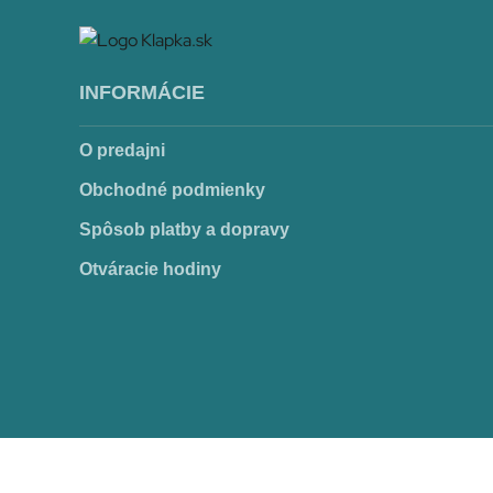
blu-ray Pieseň o sivom holubovi
(Blu-ray)
INFORMÁCIE
8,90
€
Pridať
O predajni
do
Obchodné podmienky
košíka
Spôsob platby a dopravy
Otváracie hodiny
blu-ray Kristove roky