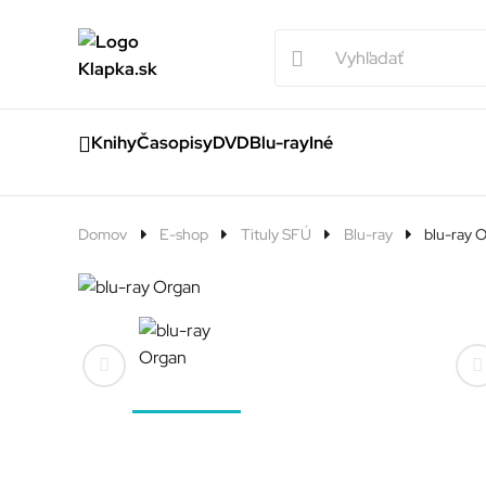
Knihy
Časopisy
DVD
Blu-ray
Iné
Domov
E-shop
Tituly SFÚ
Blu-ray
blu-ray 