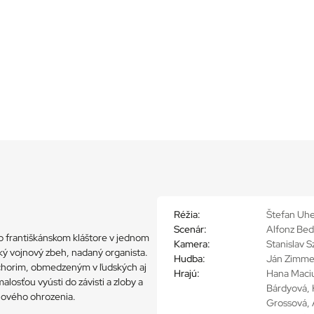
Réžia:
Štefan Uh
Scenár:
Alfonz Bed
o františkánskom kláštore v jednom
Kamera:
Stanislav 
ký vojnový zbeh, nadaný organista.
Hudba:
Ján Zimme
schorim, obmedzeným v ľudských aj
Hrajú:
Hana Maciu
losťou vyústi do závisti a zloby a
Bárdyová, 
nového ohrozenia.
Grossová, 