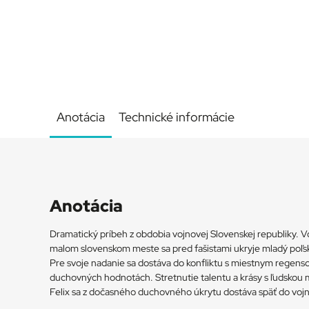
Anotácia
Technické informácie
Anotácia
Dramatický príbeh z obdobia vojnovej Slovenskej republiky. V
malom slovenskom meste sa pred fašistami ukryje mladý poľs
Pre svoje nadanie sa dostáva do konfliktu s miestnym regen
duchovných hodnotách. Stretnutie talentu a krásy s ľudskou ma
Felix sa z dočasného duchovného úkrytu dostáva späť do voj