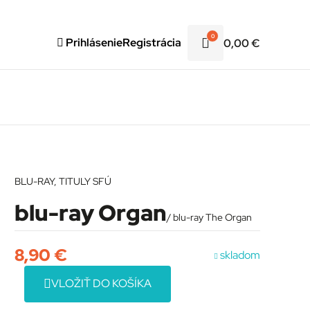
0
Prihlásenie
Registrácia
0,00
€
BLU-RAY
,
TITULY SFÚ
blu-ray Organ
/ blu-ray The Organ
8,90
€
skladom
VLOŽIŤ DO KOŠÍKA