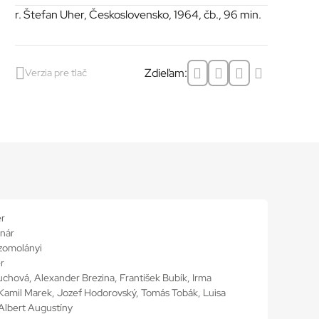
r. Štefan Uher, Československo, 1964, čb., 96 min.
Zdieľam:
Verzia pre tlač
er
nár
Szomolányi
r
chová, Alexander Brezina, František Bubík, Irma
Kamil Marek, Jozef Hodorovský, Tomás Tobák, Luisa
Albert Augustíny