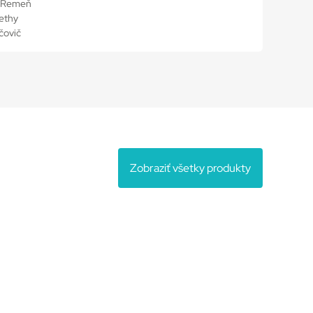
n Remeň
ethy
čovič
Zobraziť všetky produkty