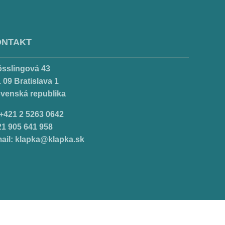
ONTAKT
össlingová 43
 09 Bratislava 1
ovenská republika
.+421 2 5263 0642
21 905 641 958
ail:
klapka@klapka.sk