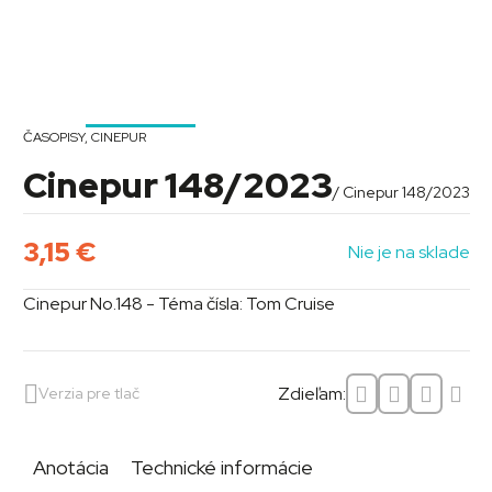
ČASOPISY
,
CINEPUR
Cinepur 148/2023
/ Cinepur 148/2023
3,15
€
Nie je na sklade
Cinepur No.148 - Téma čísla: Tom Cruise
Zdieľam:
Verzia pre tlač
Anotácia
Technické informácie