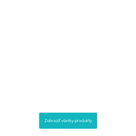
Cinepur 151/2024
(Časopisy)
3,80
€
Zobraziť všetky produkty