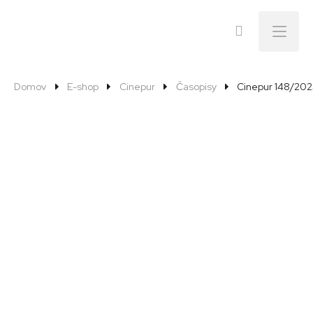
Menu
Domov
E-shop
Cinepur
Časopisy
Cinepur 148/20