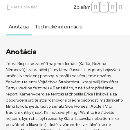
Zdieľam:
Verzia pre tlač
Anotácia
Technické informácie
Anotácia
Téma Biopic se zaměří na jeho domácí (Kafka, Božena
Němcová) i zahraniční (filmy Kena Russella, legendy bojových
umění, Napoleon) podoby. V profilu se věnujeme novému
českému talentu Vojtěchovi Strakatému, který svůj film After
Party uvedl na festivalu v Benátkách, z nějž vám přinášíme
report. Kamery-pero se tentokrát zhostila Erika Hníková a za
doporučení určitě stojí rozhovor s přední osobností maďarského
filmu Idikó Enyédi, text o seriálu Slow Horses | Apple TV či
tradiční kritiky (např. I'm not Everything I Want to Be / Ještě
nejsem, kým chci být režisérky Klára Tasovská nebo Semínko
posvátného fíkovníku). Jistě si všimnete i vizuálně krásné