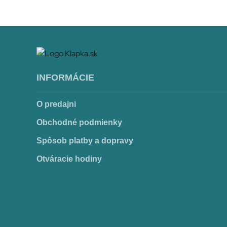
DVD Il Boemo
(DVD)
INFORMÁCIE
7,99
€
O predajni
Obchodné podmienky
Spôsob platby a dopravy
Otváracie hodiny