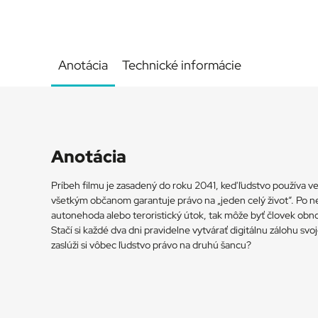
Anotácia
Technické informácie
Anotácia
Príbeh filmu je zasadený do roku 2041, keď ľudstvo používa v
všetkým občanom garantuje právo na „jeden celý život“. Po nep
autonehoda alebo teroristický útok, tak môže byť človek obnov
Stačí si každé dva dni pravidelne vytvárať digitálnu zálohu sv
zaslúži si vôbec ľudstvo právo na druhú šancu?