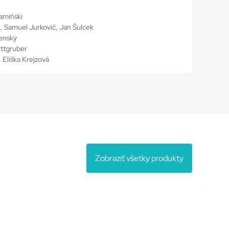
amiński
k, Samuel Jurkovič, Jan Šulcek
enský
ittgruber
, Eliška Krejzová
Zobraziť všetky produkty