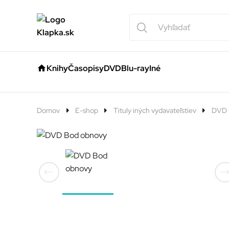
Knihy
Časopisy
DVD
Blu-ray
Iné
Domov
E-shop
Tituly iných vydavateľstiev
DVD