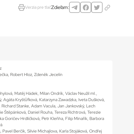
Zdieľam:
Verzia pre tlač
z
ečka, Robert Hloz, Zdeněk Jecelín
ylová, Matěj Hádek, Milan Ondrík, Václav Neužil ml.,
ý, Agáta Kryštůfková, Katarzyna Zawadzka, Iveta Dušková,
, Richard Stanke, Adam Vacula, Jan Jankovský, Lech
cie Štěpánková, Daniel Rouha, Tereza Richtrová, Terezie
a Goričev Hrdličková, Petr Kleňha, Filip Minařík, Barbora
vá
a, Pavel Berčík, Silvie Michajlova, Karla Stojáková, Ondřej