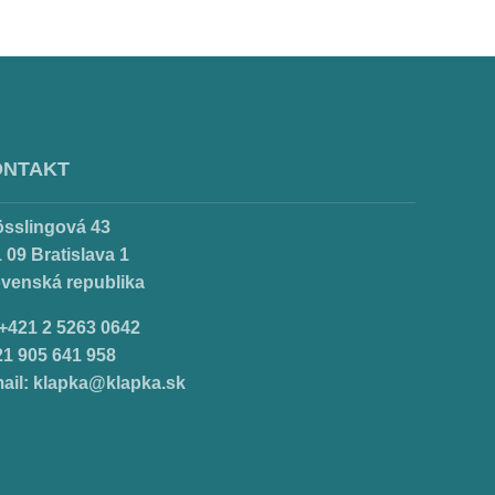
ONTAKT
össlingová 43
 09 Bratislava 1
ovenská republika
.+421 2 5263 0642
21 905 641 958
ail:
klapka@klapka.sk