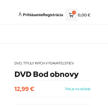
0
Prihlásenie
Registrácia
0,00
€
DVD
,
TITULY INÝCH VYDAVATEĽSTIEV
DVD Bod obnovy
12,99
€
Nie je na sklade