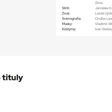
Zima
Strih:
Jarosław K
Zvuk:
Lukáš Ujčí
Scénografia:
Ondřej Lip
Masky:
Vladimír W
Kostýmy:
Ivan Stekla
 tituly