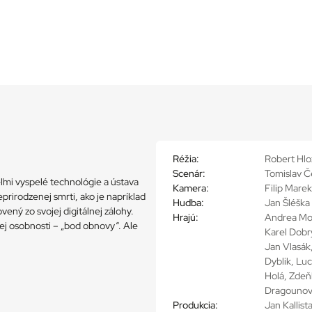
Réžia:
Robert Hlo
Scenár:
Tomislav Č
eľmi vyspelé technológie a ústava
Kamera:
Filip Marek
rirodzenej smrti, ako je napríklad
Hudba:
Jan Šléška
ený zo svojej digitálnej zálohy.
Hrajú:
Andrea Moh
ojej osobnosti – „bod obnovy“. Ale
Karel Dobr
Jan Vlasák
Dyblik, Lu
Holá, Zdeňk
Dragouno
Produkcia:
Jan Kallist