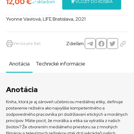
12,00
€
skladom
VLOŽIŤ DO KOŠÍKA
Yvonne Vavrová, LIFE Bratislava, 2021
Zdieľam:
Verzia pre tlač
Anotácia
Technické informácie
Anotácia
Kniha, ktorá je aj zároveň učebnicou mediálnej etiky, definuje
postavenie režiséra ako najvyššie kompetentného a
zodpovedného pracovníka pri dodržiavaní etických a morálnych
princípov. Máte pocit, že morálka a etika sa vytratila z našich
životov? Že otvorením mediálneho priestoru sa z mnohých
filmárov a televíznych režisérov stali drzí vykrádači našich