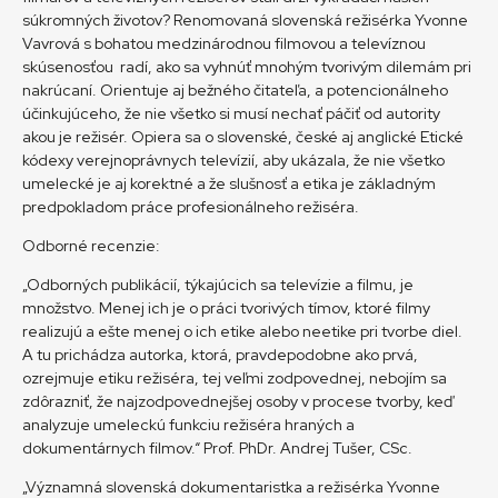
súkromných životov? Renomovaná slovenská režisérka Yvonne
Vavrová s bohatou medzinárodnou filmovou a televíznou
skúsenosťou radí, ako sa vyhnúť mnohým tvorivým dilemám pri
nakrúcaní. Orientuje aj bežného čitateľa, a potencionálneho
účinkujúceho, že nie všetko si musí nechať páčiť od autority
akou je režisér. Opiera sa o slovenské, české aj anglické Etické
kódexy verejnoprávnych televízií, aby ukázala, že nie všetko
umelecké je aj korektné a že slušnosť a etika je základným
predpokladom práce profesionálneho režiséra.
Odborné recenzie:
„Odborných publikácií, týkajúcich sa televízie a filmu, je
množstvo. Menej ich je o práci tvorivých tímov, ktoré filmy
realizujú a ešte menej o ich etike alebo neetike pri tvorbe diel.
A tu prichádza autorka, ktorá, pravdepodobne ako prvá,
ozrejmuje etiku režiséra, tej veľmi zodpovednej, nebojím sa
zdôrazniť, že najzodpovednejšej osoby v procese tvorby, keď
analyzuje umeleckú funkciu režiséra hraných a
dokumentárnych filmov.“ Prof. PhDr. Andrej Tušer, CSc.
„Významná slovenská dokumentaristka a režisérka Yvonne