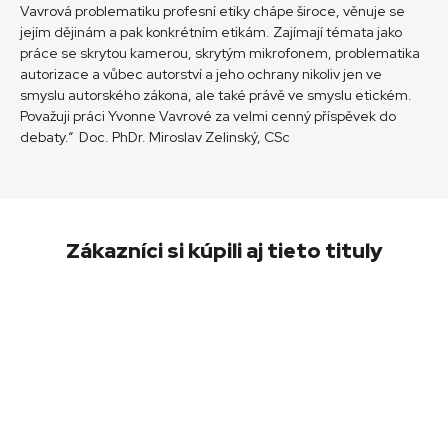
Vavrová problematiku profesní etiky chápe široce, věnuje se
jejím dějinám a pak konkrétním etikám. Zajímají témata jako
práce se skrytou kamerou, skrytým mikrofonem, problematika
autorizace a vůbec autorství a jeho ochrany nikoliv jen ve
smyslu autorského zákona, ale také právě ve smyslu etickém.
Považuji práci Yvonne Vavrové za velmi cenný příspěvek do
debaty.“ Doc. PhDr. Miroslav Zelinský, CSc
Zákazníci si kúpili aj tieto tituly