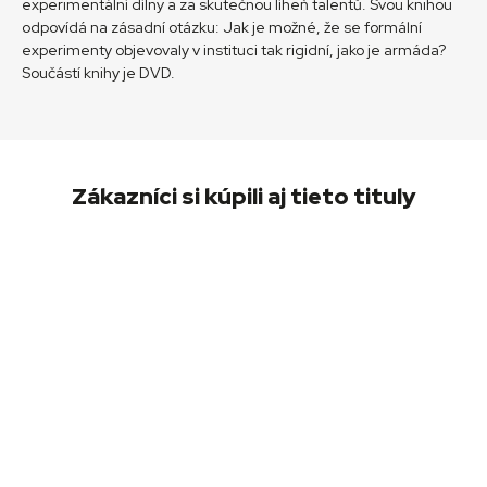
experimentální dílny a za skutečnou líheň talentů. Svou knihou
odpovídá na zásadní otázku: Jak je možné, že se formální
experimenty objevovaly v instituci tak rigidní, jako je armáda?
Součástí knihy je DVD.
Zákazníci si kúpili aj tieto tituly
Vysoké umenie a populárna kultúra
(Knihy)