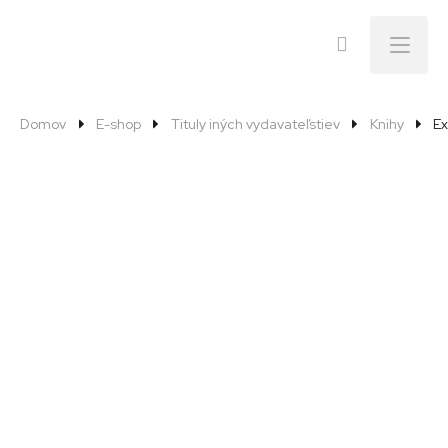
Menu
Domov
E-shop
Tituly iných vydavateľstiev
Knihy
Ex