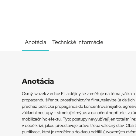
Anotácia
Technické informácie
Anotácia
Osmý svazek z edice Fil a dějiny se zaměřuje na téma „válka a
propagandu šířenou prostřednictvím filmu/televize (a dalších
přechází politická propaganda do koncentrovanějšího, agresi
základní postupy – stmelující mýtus a označení nepřítele, za 
mobilizačního efektu. Tyto postupy nevyužívají jen totalitní re
v době krizí, jakou představuje právě třeba válečný stav. Oba 
publikace, kteá je rozdělena do dvou oddílů (uvozených dvěma