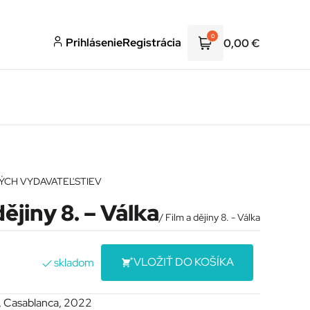
0
Prihlásenie
Registrácia
0,00
€
NÝCH VYDAVATEĽSTIEV
dějiny 8. – Válka
/ Film a dějiny 8. - Válka
VLOŽIŤ DO KOŠÍKA
skladom
l., Casablanca, 2022