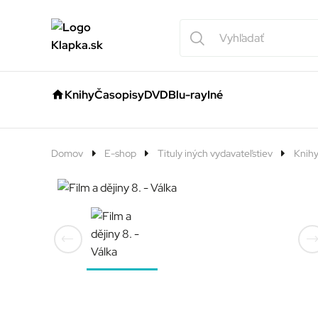
Knihy
Časopisy
DVD
Blu-ray
Iné
Domov
E-shop
Tituly iných vydavateľstiev
Knih