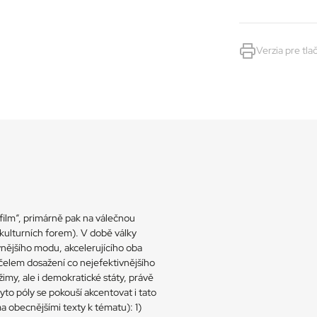
Verzia pre tla
 film“, primárně pak na válečnou
 kulturních forem). V době války
vnějšího modu, akcelerujícího oba
účelem dosažení co nejefektivnějšího
žimy, ale i demokratické státy, právě
tyto póly se pokouší akcentovat i tato
 obecnějšími texty k tématu): 1)