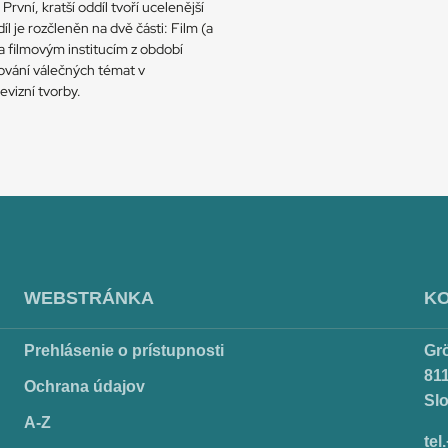
 První, kratší oddíl tvoří ucelenější
l je rozčleněn na dvě části: Film (a
 a filmovým institucím z období
cování válečných témat v
evizní tvorby.
WEBSTRÁNKA
K
Prehlásenie o prístupnosti
Gr
811
Ochrana údajov
Sl
A-Z
tel