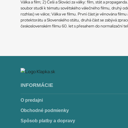
Válka a film; 2) Češi a Slováci za války: film, stát a propaganda.
soubor studií k tématu sovětského válečného filmu, druhý oddí
rozhlas) ve válce; Válka ve filmu. První část je věnována filmu
protektorátu a Slovenského státu, druhá část se zabývá zpra
československém filmu 60. let s přesahem do normalizační tel
INFORMÁCIE
O predajni
Obchodné podmienky
Spôsob platby a dopravy