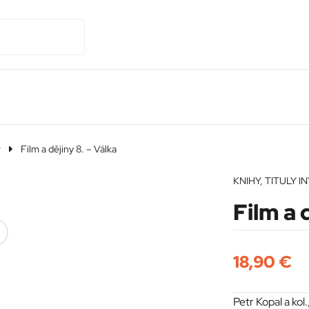
y
Film a dějiny 8. – Válka
KNIHY
,
TITULY I
Film a 
18,90
€
Petr Kopal a ko