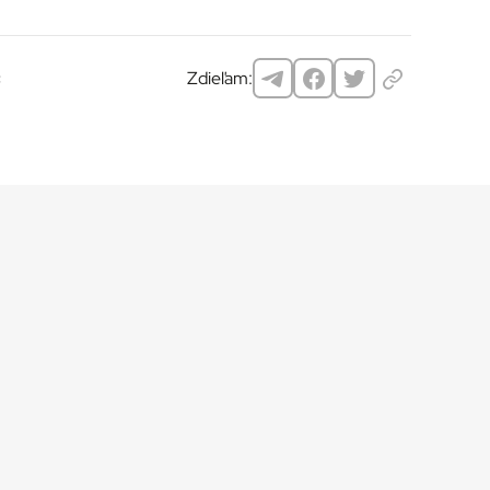
Zdieľam:
č