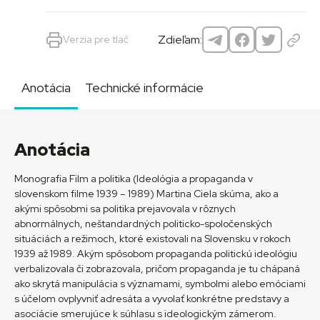
Zdieľam:
Verzia pre tlač
Anotácia
Technické informácie
Anotácia
Monografia Film a politika (Ideológia a propaganda v
slovenskom filme 1939 – 1989) Martina Ciela skúma, ako a
akými spôsobmi sa politika prejavovala v rôznych
abnormálnych, neštandardných politicko-spoločenských
situáciách a režimoch, ktoré existovali na Slovensku v rokoch
1939 až 1989. Akým spôsobom propaganda politickú ideológiu
verbalizovala či zobrazovala, pričom propaganda je tu chápaná
ako skrytá manipulácia s významami, symbolmi alebo emóciami
s účelom ovplyvniť adresáta a vyvolať konkrétne predstavy a
asociácie smerujúce k súhlasu s ideologickým zámerom.