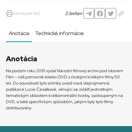
Zdieľam:
Verzia pre tlač
Anotácia
Technické informácie
Anotácia
Na podzim roku 2015 vydal Národní filmový archiv pod názvem
Film – náš pomocník kolekci DVD s českými krátkými filmy 50.
let. Do souvislostí tyto snímky uvádí nová stejnojmenná
publikace Lucie Česálkové, věnující se zvlášť jednotlivým
tematickým oblastem krátkometrážní tvorby, zastoupeným na
DVD, a také specifickým způsobům, jakými byly tyto filmy
distribuovány.