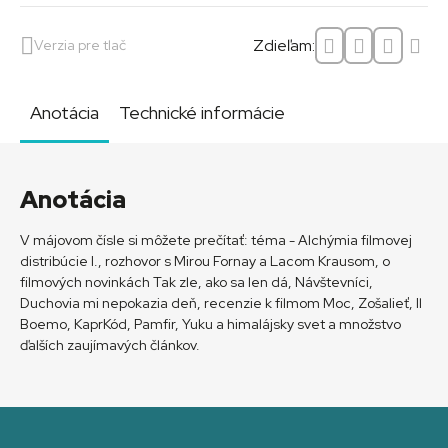
Zdieľam:
Verzia pre tlač
Anotácia
Technické informácie
Anotácia
V májovom čísle si môžete prečítať: téma - Alchýmia filmovej
distribúcie I., rozhovor s Mirou Fornay a Lacom Krausom, o
filmových novinkách Tak zle, ako sa len dá, Návštevníci,
Duchovia mi nepokazia deň, recenzie k filmom Moc, Zošalieť, Il
Boemo, KaprKód, Pamfir, Yuku a himalájsky svet a množstvo
ďalších zaujímavých článkov.