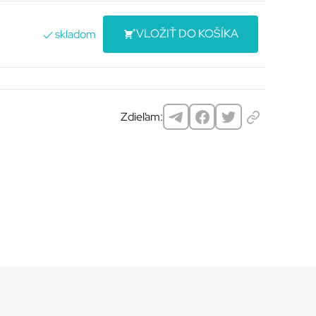
VLOŽIŤ DO KOŠÍKA
skladom
Zdieľam: