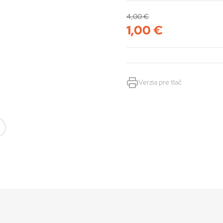
4,00
€
1,00
€
Verzia pre tlač