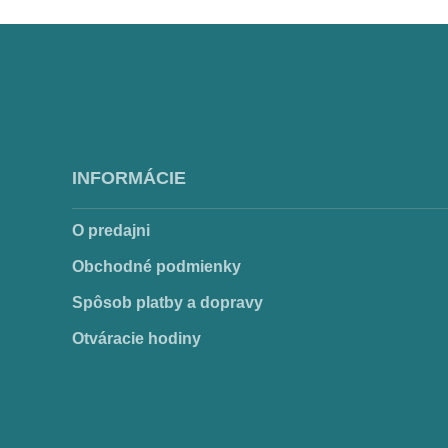
Filmový kalendár 2012 – Slnko v sieti
(Iné)
1,00
€
Pridať
INFORMÁCIE
do
O predajni
košíka
Obchodné podmienky
Spôsob platby a dopravy
Otváracie hodiny