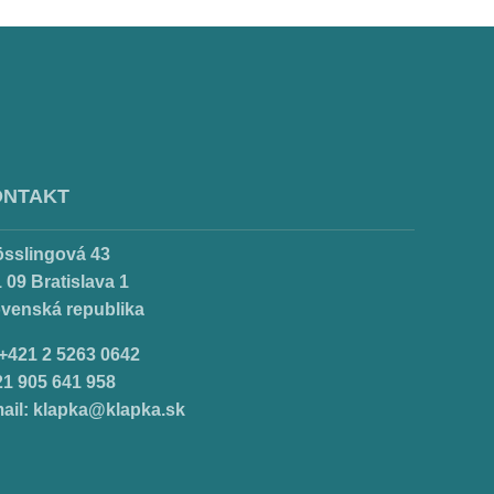
ONTAKT
össlingová 43
 09 Bratislava 1
ovenská republika
.+421 2 5263 0642
21 905 641 958
ail:
klapka@klapka.sk