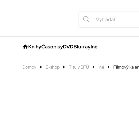
Knihy
Časopisy
DVD
Blu-ray
Iné
Domov
E-shop
Tituly SFÚ
Iné
Filmový kalen