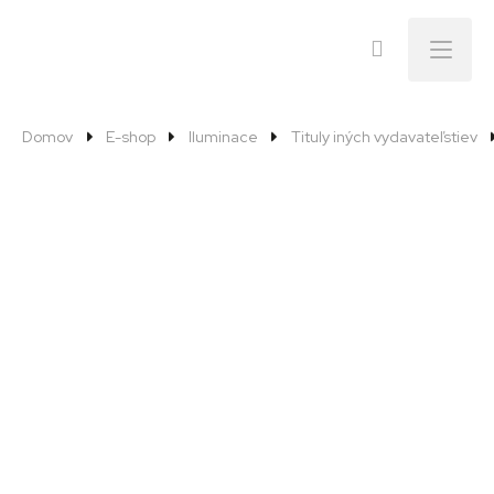
Menu
Domov
E-shop
Iluminace
Tituly iných vydavateľstiev