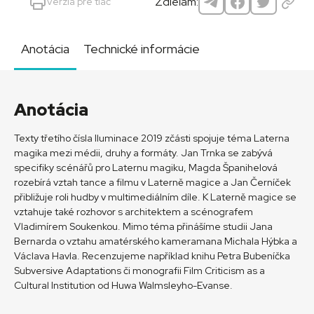
Zdieľam:
Verzia pre tlač
Anotácia
Technické informácie
Anotácia
Texty třetího čísla Iluminace 2019 zčásti spojuje téma Laterna
magika mezi médii, druhy a formáty. Jan Trnka se zabývá
specifiky scénářů pro Laternu magiku, Magda Španihelová
rozebírá vztah tance a filmu v Laterně magice a Jan Černíček
přibližuje roli hudby v multimediálním díle. K Laterně magice se
vztahuje také rozhovor s architektem a scénografem
Vladimírem Soukenkou. Mimo téma přinášíme studii Jana
Bernarda o vztahu amatérského kameramana Michala Hýbka a
Václava Havla. Recenzujeme například knihu Petra Bubeníčka
Subversive Adaptations či monografii Film Criticism as a
Cultural Institution od Huwa Walmsleyho-Evanse.