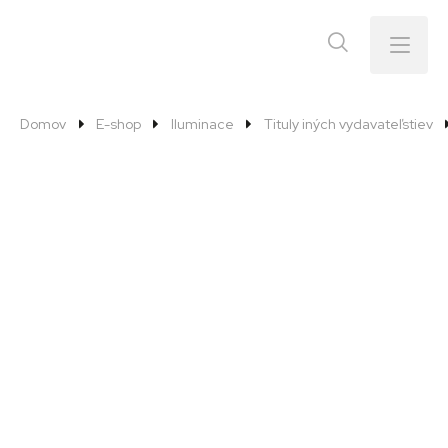
Menu
Domov
E-shop
Iluminace
Tituly iných vydavateľstiev