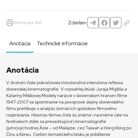
Zdieľam:
Verzia pre tlač
Anotácia
Technické informácie
Anotácia
V druhom čísle pokračovala minuloročná intenzívna reflexia
slovenskej kinematografie. V rozsiahlej štúdii Juraja Mojžiša a
Kataríny Mišíkovej Modely narácie v slovenskom hranom filme
1947–2007 sa spomínanie na povojnové dejiny slovenského
filmu prehlbuje o analýzu domácich spôsobov filmového
rozprávania. Hlavnou témou čísla sú známe i neznáme (ale na
festivaloch stále sa presadzujúce) kinematografie
(juho)východnej Ázie – od Malajzie, cez Taiwan a Hong Kong po
Čínu a Kóreu. Cieľom tematického bloku je priblíženie