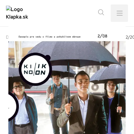
Menu
Domov
E-shop
Kino Ikon
Tituly SFÚ
KINO IKON 2/