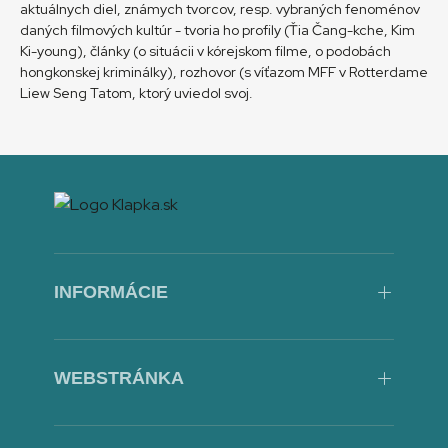
aktuálnych diel, známych tvorcov, resp. vybraných fenoménov
daných filmových kultúr - tvoria ho profily (Ťia Čang-kche, Kim
Ki-young), články (o situácii v kórejskom filme, o podobách
hongkonskej kriminálky), rozhovor (s víťazom MFF v Rotterdame
Liew Seng Tatom, ktorý uviedol svoj.
INFORMÁCIE
O predajni
Obchodné podmienky
WEBSTRÁNKA
Spôsob platby a dopravy
Otváracie hodiny
Prehlásenie o prístupnosti