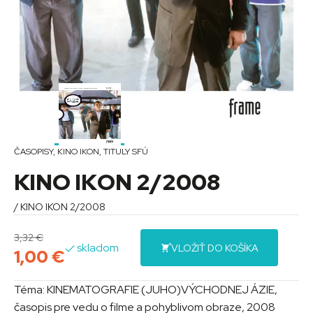
ČASOPISY
,
KINO IKON
,
TITULY SFÚ
KINO IKON 2/2008
/ KINO IKON 2/2008
3,32
€
skladom
VLOŽIŤ DO KOŠÍKA
1,00
€
Téma: KINEMATOGRAFIE (JUHO)VÝCHODNEJ ÁZIE,
časopis pre vedu o filme a pohyblivom obraze, 2008