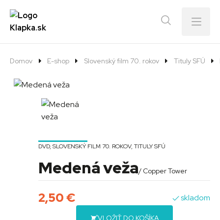
Menu
Domov
E-shop
Slovenský film 70. rokov
Tituly SFÚ
DVD
,
SLOVENSKÝ FILM 70. ROKOV
,
TITULY SFÚ
Medená veža
/ Copper Tower
2,50
€
skladom
VLOŽIŤ DO KOŠÍKA