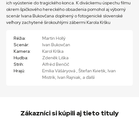
ich vyústenie do tragického konca. K diváckemu úspechu filmu
okrem špičkového hereckého obsadenia pomohol aj výborný
scenár Ivana Bukovčana doplnený o fotogenické slovenské
veľhory zachytené širokouhlými zábermi Karola Kršku
Réžia:
Martin Hollý
Scenár:
Ivan Bukovčan
Kamera:
Karol Krška
Hudba:
Zdeněk Liška
Strih:
Alfréd Benčič
Hrajú:
Emília Vášáryová , Štefan Kvietik, Ivan
Mistrík, Ivan Rajniak, a ďalší
Zákazníci si kúpili aj tieto tituly