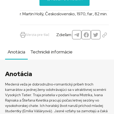
r. Martin Hollý, Československo, 1970, far., 82 min.
Zdieľam:
Verzia pre tlač
Anotácia
Technické informácie
Anotácia
Medená veža je dobrodružno-romantický príbeh troch
kamarátov a jednej ženy odohrávajúci sa v atraktívnej scenérii
Vysokých Tatier. Traja priatelia v podaní Ivana Mistríka, Ivana
Rajniaka a Štefana Kvietika pracujú počas letnej sezóny vo
vysokohorskej chate. Ich horalský život naruší príchod mladej
študentky (Emília Vášáryová). Jasné vzťahy sa zamotajú a čaká