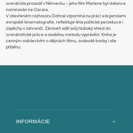
scenárista prosadil v Německu – jeho film Marlene byl dokonce
nominován na Oscara.
V otevřeném rozhovoru Dohnal vzpomíná na práci s legendami
evropské kinematografie, reflektuje léta politické perzekuce i
úspěchy v zahraničí. Zároveň sdílí svůj hluboký vhled do
scenáristické práce a osobitou metodu vyprávění. Kniha je
cenným svědectvím o dějinách filmu, svobodě tvorby i síle
příběhu.
INFORMÁCIE