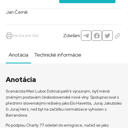
Jan Černík
Zdieľam:
Verzia pre tlač
Anotácia
Technické informácie
Anotácia
Scenárista Meir Lubor Dohnal patří k výrazným, byť méně
známým postavám československé nové vlny. Spolupracoval s
předními slovenskými režiséry jako Elo Havetta, Juraj Jakubisko
či Juraj Herz, než byl na začátku normalizace vyhozen z
Barrandova.
Po podpisu Charty 77 odešel do emigrace, načež se jako