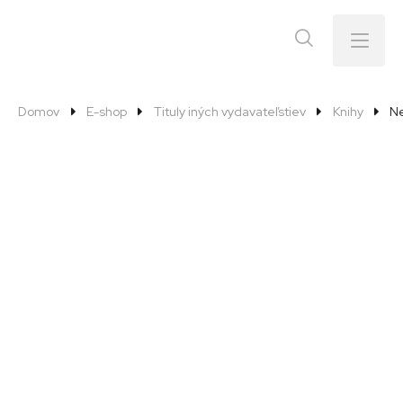
Menu
Domov
E-shop
Tituly iných vydavateľstiev
Knihy
Ne