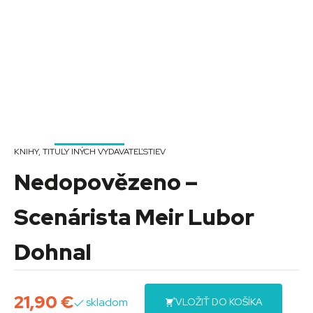
KNIHY
,
TITULY INÝCH VYDAVATEĽSTIEV
Nedopovězeno –
Scenárista Meir Lubor
Dohnal
21,90
€
skladom
VLOŽIŤ DO KOŠÍKA