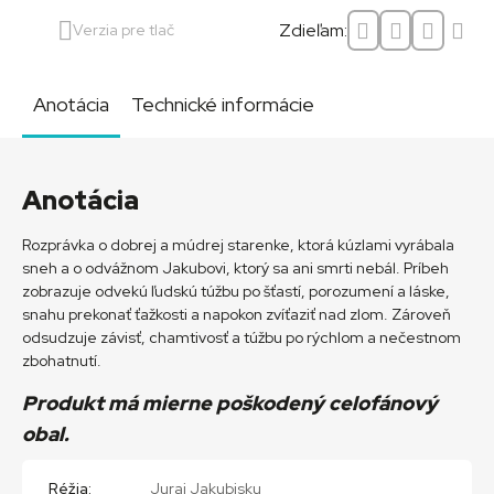
Zdieľam:
Verzia pre tlač
Anotácia
Technické informácie
Anotácia
Rozprávka o dobrej a múdrej starenke, ktorá kúzlami vyrábala
sneh a o odvážnom Jakubovi, ktorý sa ani smrti nebál. Príbeh
zobrazuje odvekú ľudskú túžbu po šťastí, porozumení a láske,
snahu prekonať ťažkosti a napokon zvíťaziť nad zlom. Zároveň
odsudzuje závisť, chamtivosť a túžbu po rýchlom a nečestnom
zbohatnutí.
Produkt má mierne poškodený celofánový
obal.
Réžia:
Juraj Jakubisku