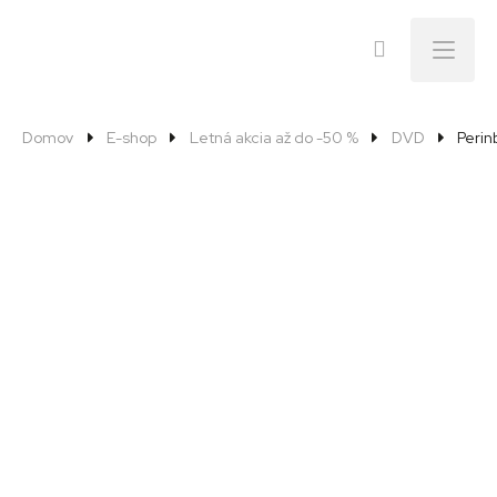
Menu
Domov
E-shop
Letná akcia až do -50 %
DVD
Perin