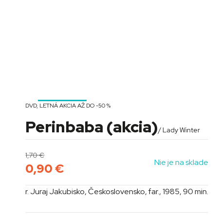
DVD
,
LETNÁ AKCIA AŽ DO -50 %
Perinbaba (akcia)
/ Lady Winter
1,70
€
Nie je na sklade
0,90
€
r. Juraj Jakubisko, Československo, far., 1985, 90 min.