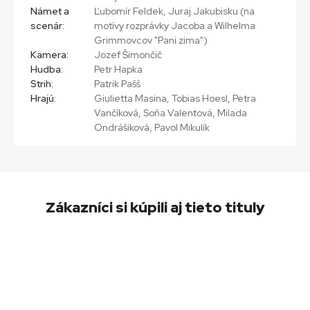
Námet a
Ľubomír Feldek, Juraj Jakubisku (na
scenár:
motívy rozprávky Jacoba a Wilhelma
Grimmovcov "Pani zima")
Kamera:
Jozef Šimončič
Hudba:
Petr Hapka
Strih:
Patrik Pašš
Hrajú:
Giulietta Masina, Tobias Hoesl, Petra
Vančíková, Soňa Valentová, Milada
Ondrášiková, Pavol Mikulík
Zákazníci si kúpili aj tieto tituly