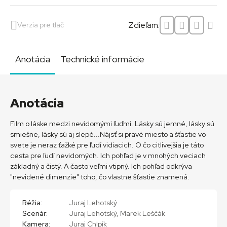
Zdieľam:
Verzia pre tlač
Anotácia
Technické informácie
Anotácia
Film o láske medzi nevidomými ľuďmi. Lásky sú jemné, lásky sú
smiešne, lásky sú aj slepé...Nájsť si pravé miesto a šťastie vo
svete je neraz ťažké pre ľudí vidiacich. O čo citlivejšia je táto
cesta pre ľudí nevidomých. Ich pohľad je v mnohých veciach
základný a čistý. A často veľmi vtipný. Ich pohľad odkrýva
"nevidené dimenzie" toho, čo vlastne šťastie znamená.
Réžia:
Juraj Lehotský
Scenár:
Juraj Lehotský, Marek Leščák
Kamera:
Juraj Chlpík