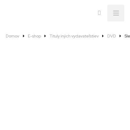
Menu
Domov
E-shop
Tituly iných vydavateľstiev
DVD
Sl