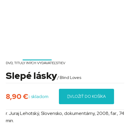
DVD
,
TITULY INÝCH VYDAVATEĽSTIEV
Slepé lásky
/ Blind Loves
8,90
€
skladom
VLOŽIŤ DO KOŠÍKA
r. Juraj Lehotský, Slovensko, dokumentárny, 2008, far., 74
min.