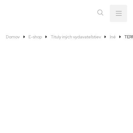
Menu
Domov
E-shop
Tituly iných vydavateľstiev
Iné
TER