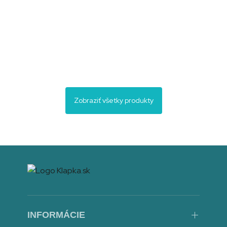
do
košíka
Zobraziť všetky produkty
Zvony pre bosých (akcia)
(DVD)
0,60
€
Pridať
do
INFORMÁCIE
košíka