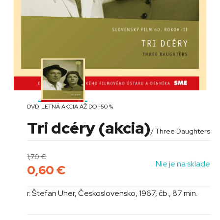
DVD
,
LETNÁ AKCIA AŽ DO -50 %
Tri dcéry (akcia)
/ Three Daughters
1,70
€
Nie je na sklade
0,60
€
r. Štefan Uher, Československo, 1967, čb., 87 min.