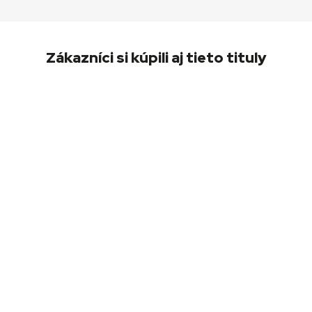
Zákazníci si kúpili aj tieto tituly
Boxer a smrť (akcia)
(DVD)
0,60
€
Pridať