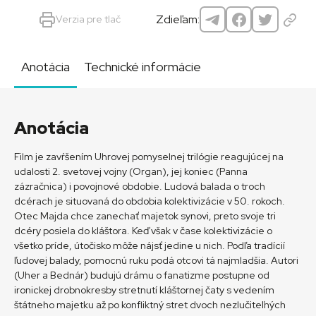
Zdieľam:
Verzia pre tlač
Anotácia
Technické informácie
Anotácia
Film je zavŕšením Uhrovej pomyselnej trilógie reagujúcej na
udalosti 2. svetovej vojny (Organ), jej koniec (Panna
zázračnica) i povojnové obdobie. Ludová balada o troch
dcérach je situovaná do obdobia kolektivizácie v 50. rokoch.
Otec Majda chce zanechať majetok synovi, preto svoje tri
dcéry posiela do kláštora. Keď však v čase kolektivizácie o
všetko príde, útočisko môže nájsť jedine u nich. Podľa tradícií
ľudovej balady, pomocnú ruku podá otcovi tá najmladšia. Autori
(Uher a Bednár) budujú drámu o fanatizme postupne od
ironickej drobnokresby stretnutí kláštornej čaty s vedením
štátneho majetku až po konfliktný stret dvoch nezlučiteľných