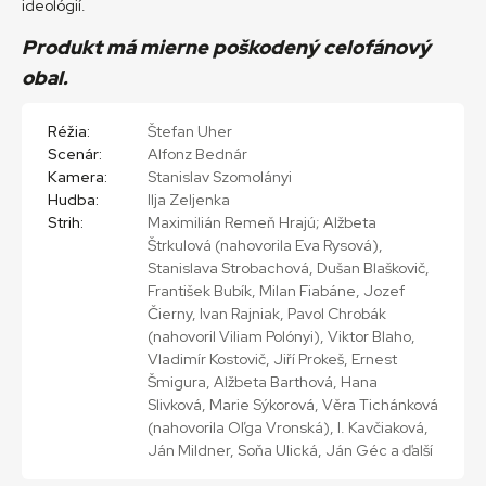
ideológií.
Produkt má mierne poškodený celofánový
obal.
Réžia:
Štefan Uher
Scenár:
Alfonz Bednár
Kamera:
Stanislav Szomolányi
Hudba:
Ilja Zeljenka
Strih:
Maximilián Remeň Hrajú; Alžbeta
Štrkulová (nahovorila Eva Rysová),
Stanislava Strobachová, Dušan Blaškovič,
František Bubík, Milan Fiabáne, Jozef
Čierny, Ivan Rajniak, Pavol Chrobák
(nahovoril Viliam Polónyi), Viktor Blaho,
Vladimír Kostovič, Jiří Prokeš, Ernest
Šmigura, Alžbeta Barthová, Hana
Slivková, Marie Sýkorová, Věra Tichánková
(nahovorila Oľga Vronská), I. Kavčiaková,
Ján Mildner, Soňa Ulická, Ján Géc a ďalší