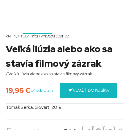
KNIHY
,
TITULY INÝCH VYDAVATEĽSTIEV
Veľká ilúzia alebo ako sa
stavia filmový zázrak
/ Veľká ilúzia alebo ako sa stavia filmový zázrak
19,95
€
skladom
VLOŽIŤ DO KOŠÍKA
Tomáš Berka, Slovart, 2019