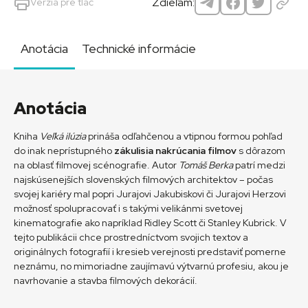
Zdieľam:
Verzia pre tlač
Anotácia
Technické informácie
Anotácia
Kniha
Veľká ilúzia
prináša odľahčenou a vtipnou formou pohľad
do inak neprístupného
zákulisia nakrúcania filmov
s dôrazom
na oblasť filmovej scénografie. Autor
Tomáš Berka
patrí medzi
najskúsenejších slovenských filmových architektov – počas
svojej kariéry mal popri Jurajovi Jakubiskovi či Jurajovi Herzovi
možnosť spolupracovať i s takými velikánmi svetovej
kinematografie ako napríklad Ridley Scott či Stanley Kubrick. V
tejto publikácii chce prostredníctvom svojich textov a
originálnych fotografií i kresieb verejnosti predstaviť pomerne
neznámu, no mimoriadne zaujímavú výtvarnú profesiu, akou je
navrhovanie a stavba filmových dekorácií.