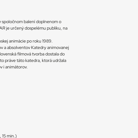
 v spoločnom balení doplnenom o
AR je určený dospelému publiku, na
skej animácie po roku 1989.
ov a absolventov Katedry animovanej
lovenská filmová tvorba dostala do
 to práve táto katedra, ktorá udržala
v i animátorov.
 15 min.)