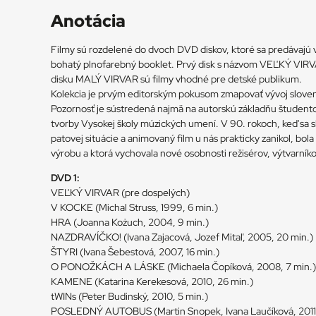
Anotácia
Filmy sú rozdelené do dvoch DVD diskov, ktoré sa predávajú
bohatý plnofarebný booklet. Prvý disk s názvom VEĽKÝ VIRV
disku MALÝ VIRVAR sú filmy vhodné pre detské publikum.
Kolekcia je prvým editorským pokusom zmapovať vývoj sloven
Pozornosť je sústredená najmä na autorskú základňu študent
tvorby Vysokej školy múzických umení. V 90. rokoch, keď sa s
patovej situácie a animovaný film u nás prakticky zanikol, bola
výrobu a ktorá vychovala nové osobnosti režisérov, výtvarníko
DVD 1:
VEĽKÝ VIRVAR (pre dospelých)
V KOCKE (Michal Struss, 1999, 6 min.)
HRA (Joanna Kożuch, 2004, 9 min.)
NAZDRAVÍČKO! (Ivana Zajacová, Jozef Mitaľ, 2005, 20 min.)
ŠTYRI (Ivana Šebestová, 2007, 16 min.)
O PONOŽKÁCH A LÁSKE (Michaela Čopíková, 2008, 7 min.)
KAMENE (Katarina Kerekesová, 2010, 26 min.)
tWINs (Peter Budinský, 2010, 5 min.)
POSLEDNÝ AUTOBUS (Martin Snopek, Ivana Laučíková, 2011,