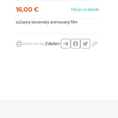
16,00
€
Nie je na sklade
súčasný slovenský animovaný film
Zdieľam:
Verzia pre tlač