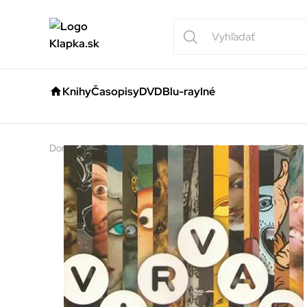
Knihy
Časopisy
DVD
Blu-ray
Iné
Domov
E-shop
Tituly iných vydavateľstiev
DVD