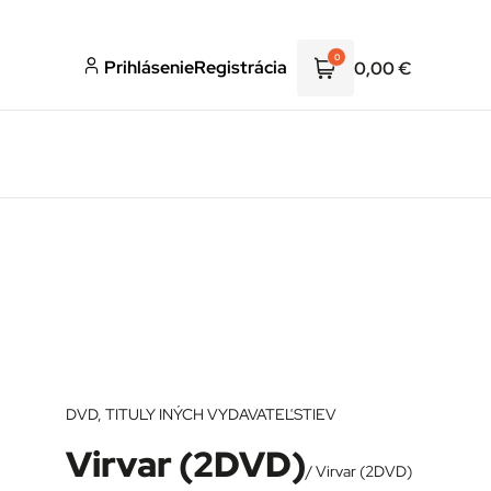
0
Prihlásenie
Registrácia
0,00
€
DVD
,
TITULY INÝCH VYDAVATEĽSTIEV
Virvar (2DVD)
/ Virvar (2DVD)