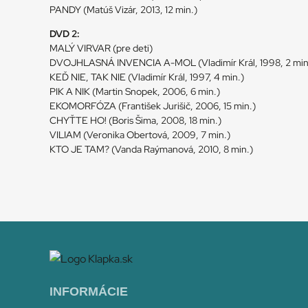
PANDY (Matúš Vizár, 2013, 12 min.)
DVD 2:
MALÝ VIRVAR (pre deti)
DVOJHLASNÁ INVENCIA A-MOL (Vladimír Král, 1998, 2 min
KEĎ NIE, TAK NIE (Vladimír Král, 1997, 4 min.)
PIK A NIK (Martin Snopek, 2006, 6 min.)
EKOMORFÓZA (František Jurišič, 2006, 15 min.)
CHYŤTE HO! (Boris Šima, 2008, 18 min.)
VILIAM (Veronika Obertová, 2009, 7 min.)
KTO JE TAM? (Vanda Raýmanová, 2010, 8 min.)
INFORMÁCIE