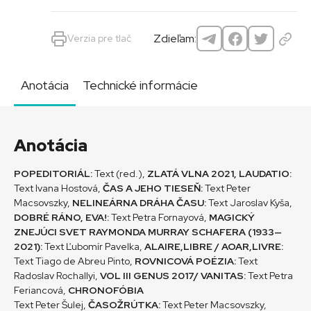
Zdieľam:
Verzia pre tlač
Anotácia
Technické informácie
Anotácia
POPEDITORIÁL:
Text (red.),
ZLATÁ VLNA 2021, LAUDATIO:
Text Ivana Hostová,
ČAS A JEHO TIESEŇ:
Text Peter
Macsovszky,
NELINEÁRNA DRÁHA ČASU:
Text Jaroslav Kyša,
DOBRÉ RÁNO, EVA!:
Text Petra Fornayová,
MAGICKÝ
ZNEJÚCI SVET RAYMONDA MURRAY SCHAFERA (1933—
2021):
Text Ľubomír Pavelka,
ALAIRE,LIBRE / AOAR,LIVRE:
Text Tiago de Abreu Pinto,
ROVNICOVÁ POÉZIA:
Text
Radoslav Rochallyi,
VOL III GENUS 2017/ VANITAS:
Text Petra
Feriancová,
CHRONOFÓBIA
Text Peter Šulej,
ČASOŽRÚTKA:
Text Peter Macsovszky,