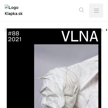
Menu
Domov
E-shop
Tituly iných vydavateľstiev
Časopisy