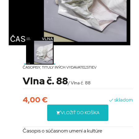
ČASOPISY
,
TITULY INÝCH VYDAVATEĽSTIEV
Vlna č. 88
/ Vlna č. 88
4,00
€
skladom
VLOŽIŤ DO KOŠÍKA
Časopis o súčasnom umení a kultúre