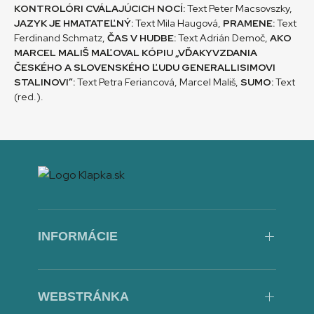
KONTROLÓRI CVÁLAJÚCICH NOCÍ:
Text Peter Macsovszky,
JAZYK JE HMATATEĽNÝ:
Text Mila Haugová,
PRAMENE:
Text
Ferdinand Schmatz,
ČAS V HUDBE:
Text Adrián Demoč,
AKO
MARCEL MALIŠ MAĽOVAL KÓPIU „VĎAKYVZDANIA
ČESKÉHO A SLOVENSKÉHO ĽUDU GENERALLISIMOVI
STALINOVI”:
Text Petra Feriancová, Marcel Mališ,
SUMO:
Text
(red.).
INFORMÁCIE
O predajni
Obchodné podmienky
WEBSTRÁNKA
Spôsob platby a dopravy