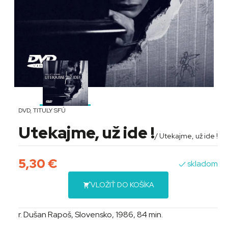
DVD
,
TITULY SFÚ
Utekajme, už ide !
/ Utekajme, už ide !
5,30
€
skladom
VLOŽIŤ DO KOŠÍKA
r. Dušan Rapoš, Slovensko, 1986, 84 min.