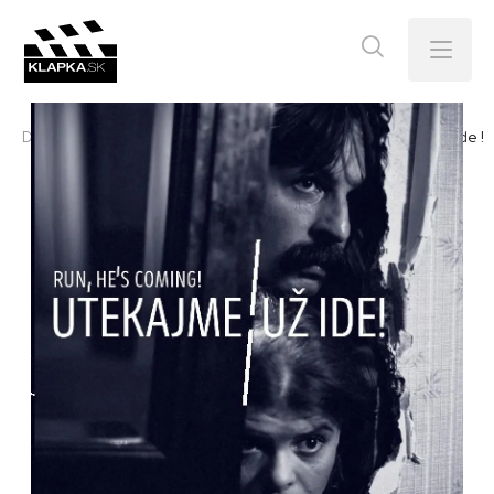
Menu
Domov
E-shop
Tituly SFÚ
DVD
Utekajme, už ide !