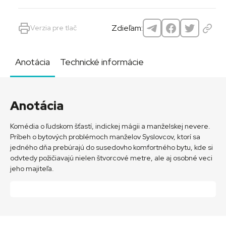
Zdieľam:
Verzia pre tlač
Anotácia
Technické informácie
Anotácia
Komédia o ľudskom šťastí, indickej mágii a manželskej nevere.
Príbeh o bytových problémoch manželov Syslovcov, ktorí sa
jedného dňa prebúrajú do susedovho komfortného bytu, kde si
odvtedy požičiavajú nielen štvorcové metre, ale aj osobné veci
jeho majiteľa.