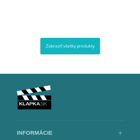
Zobraziť všetky produkty
Zlatý fond slovenskej komédie II. – 2 DVD
(DVD)
3,80
€
INFORMÁCIE