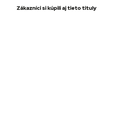
Zákazníci si kúpili aj tieto tituly
DVD Noční jazdci
(DVD)
5,30
€
Pridať
do
košíka