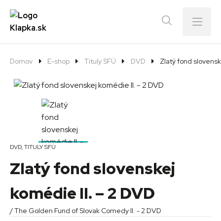
Menu
Domov
E-shop
Tituly SFÚ
DVD
Zlatý fond slovensk
DVD
,
TITULY SFÚ
Zlatý fond slovenskej
komédie II. – 2 DVD
/ The Golden Fund of Slovak Comedy II. - 2 DVD