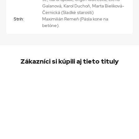
Galanová, Karol Duchoň, Marta Bieliková-
Černická (Sladké starosti)
Strih:
Maximilián Remeň (Pásla kone na
betóne).
Zákazníci si kúpili aj tieto tituly
Zlatý fond slovenskej komédie I – 3 DVD