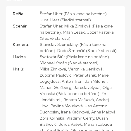
Réžia:
Štefan Uher (Pásla kone na betóne).
Juraj Herz (Sladké starosti)
Scenár:
Štefan Uher, Milka Zimková (Pásla kone
na betóne). Milan Ležák, Jozef Paštéka
(Sladké starosti)
Kamera:
Stanislav Szomolányi (Pásla kone na
betóne). Dodo Šimončič (Sladké starosti)
Hudba:
Svetozár Štúr (Pásla kone na betóne).
Michael Kocáb (Sladké starosti)
Hrajú:
Milka Zimková, Veronika Jeníková,
Ľubomír Paulovič, Peter Staník, Marie
Logojdová, Anton Trón, Ján Mildner,
Marián Geišberg, Jaroslav Sypal, Oľga
Vronská (Pásla kone na betóne). Emil
Horváth ml., Renata Mašková, Andrej
Hryc, Pavlína Mourková, Jan Antonín
Duchoslav, Irena Kačírková, Anna Maľová,
Zora Kolínska, Vladimír Černý, Dušan
Blaškovič, Július Vašek, Marian Labuda
st., Karol Spišák, Oľga Hudecová, Elena