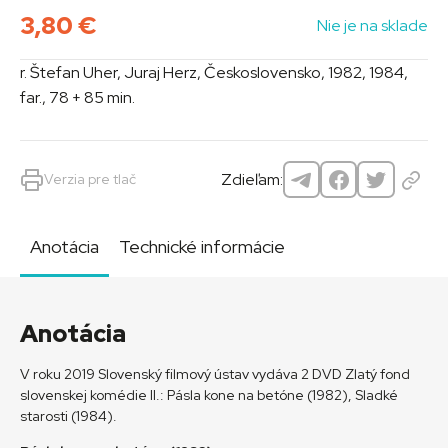
3,80
€
Nie je na sklade
r. Štefan Uher, Juraj Herz, Československo, 1982, 1984,
far., 78 + 85 min.
Zdieľam:
Verzia pre tlač
Anotácia
Technické informácie
Anotácia
V roku 2019 Slovenský filmový ústav vydáva 2 DVD Zlatý fond
slovenskej komédie II.: Pásla kone na betóne (1982), Sladké
starosti (1984).