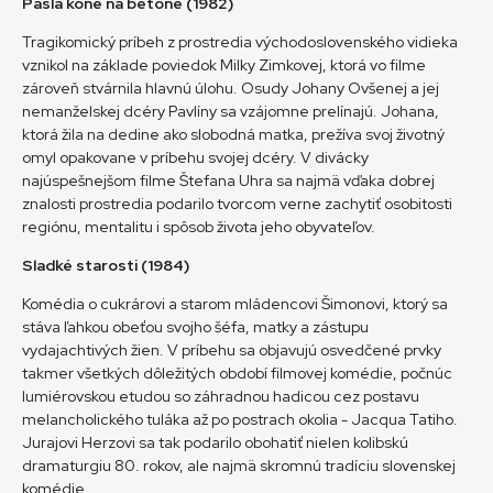
Pásla kone na betóne (1982)
Tragikomický príbeh z prostredia východoslovenského vidieka
vznikol na základe poviedok Milky Zimkovej, ktorá vo filme
zároveň stvárnila hlavnú úlohu. Osudy Johany Ovšenej a jej
nemanželskej dcéry Pavlíny sa vzájomne prelínajú. Johana,
ktorá žila na dedine ako slobodná matka, prežíva svoj životný
omyl opakovane v príbehu svojej dcéry. V divácky
najúspešnejšom filme Štefana Uhra sa najmä vďaka dobrej
znalosti prostredia podarilo tvorcom verne zachytiť osobitosti
regiónu, mentalitu i spôsob života jeho obyvateľov.
Sladké starosti (1984)
Komédia o cukrárovi a starom mládencovi Šimonovi, ktorý sa
stáva ľahkou obeťou svojho šéfa, matky a zástupu
vydajachtivých žien. V príbehu sa objavujú osvedčené prvky
takmer všetkých dôležitých období filmovej komédie, počnúc
lumiérovskou etudou so záhradnou hadicou cez postavu
melancholického tuláka až po postrach okolia - Jacqua Tatiho.
Jurajovi Herzovi sa tak podarilo obohatiť nielen kolibskú
dramaturgiu 80. rokov, ale najmä skromnú tradíciu slovenskej
komédie.