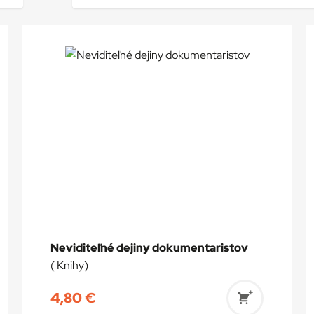
Neviditeľné dejiny dokumentaristov
( Knihy)
4,80
€
ť
Pridať