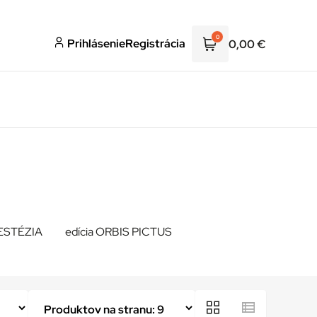
0
Prihlásenie
Registrácia
0,00
€
NESTÉZIA
edícia ORBIS PICTUS