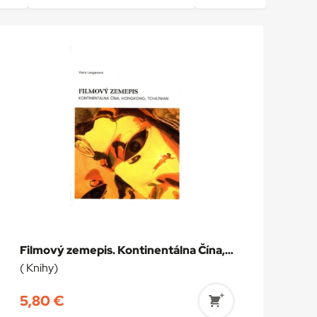
Filmový zemepis. Kontinentálna Čína, Hongkong, Tchajwan
( Knihy)
5,80
€
Pridať