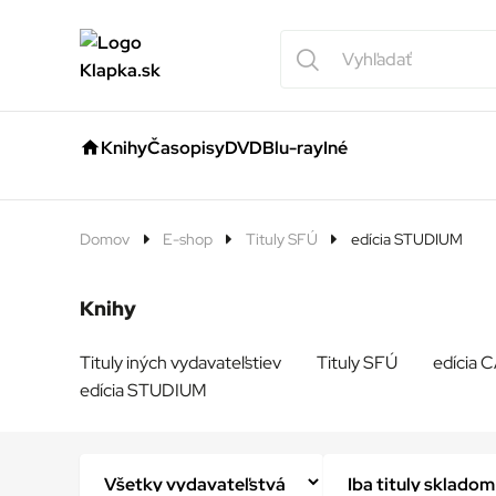
Knihy
Časopisy
DVD
Blu-ray
Iné
Domov
E-shop
Tituly SFÚ
edícia STUDIUM
Knihy
Tituly iných vydavateľstiev
Tituly SFÚ
edícia
edícia STUDIUM