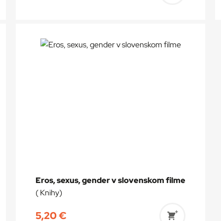
ť
Pridať
do
a
košíka
Eros, sexus, gender v slovenskom filme
( Knihy)
5,20
€