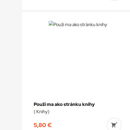
do
košík
Použi ma ako stránku knihy
( Knihy)
5,80
€