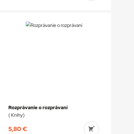
do
košíka
Rozprávanie o rozprávaní
( Knihy)
5,80
€