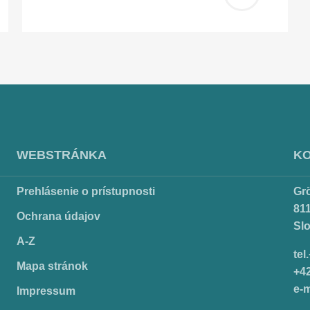
Pridať
do
košíka
WEBSTRÁNKA
K
Prehlásenie o prístupnosti
Gr
811
Ochrana údajov
Sl
A-Z
tel
Mapa stránok
+4
e-m
Impressum