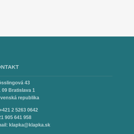
ONTAKT
össlingová 43
 09 Bratislava 1
ovenská republika
.+421 2 5263 0642
21 905 641 958
ail:
klapka@klapka.sk