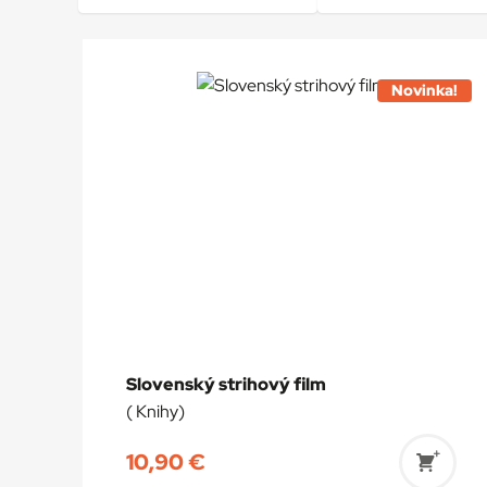
Novinka!
Slovenský strihový film
( Knihy)
10,90
€
Prida