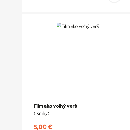
Prida
do
košík
Film ako voľný verš
( Knihy)
5,00
€