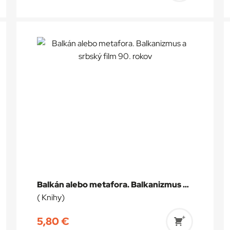
do
a
košíka
Balkán alebo metafora. Balkanizmus a srbský film 90. rokov
( Knihy)
5,80
€