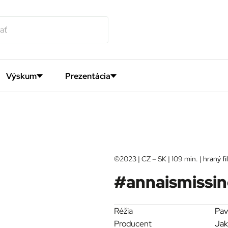
Výskum
Prezentácia
©2023 | CZ – SK | 109 min. |
hraný fi
#annaismissi
Réžia
Pav
Producent
Jak