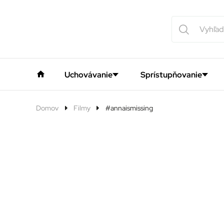
Uchovávanie
Sprístupňovanie
Domov
Filmy
#annaismissing