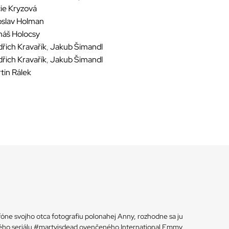
ie Kryzová
oslav Holman
áš Holocsy
dřich Kravařík
,
Jakub Šimandl
dřich Kravařík
,
Jakub Šimandl
tin Rálek
óne svojho otca fotografiu polonahej Anny, rozhodne sa ju
pešného seriálu #martyisdead ovenčeného International Emmy