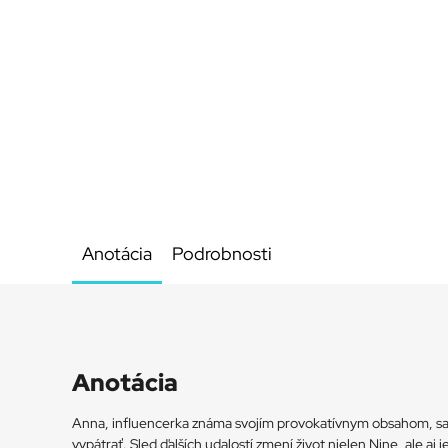
Anotácia
Podrobnosti
Anotácia
Anna, influencerka známa svojím provokatívnym obsahom, sa n
vypátrať. Sled ďalších udalostí zmení život nielen Nine, ale