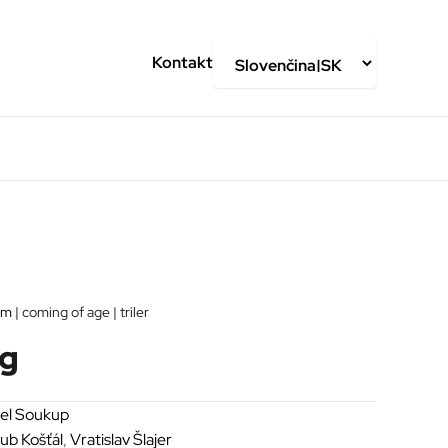
Kontakt
lm
| coming of age | triler
ng
el Soukup
ub Košťál
,
Vratislav Šlajer