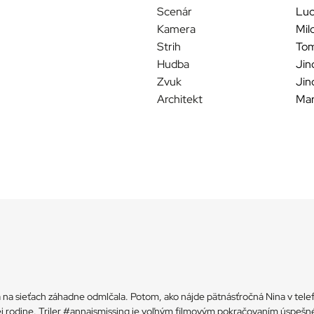
Scenár
Luc
Kamera
Mil
Strih
Tom
Hudba
Jin
Zvuk
Jin
Architekt
Mar
a sieťach záhadne odmlčala. Potom, ako nájde pätnásťročná Nina v telef
 aj jej rodine. Triler #annaismissing je voľným filmovým pokračovaním ús