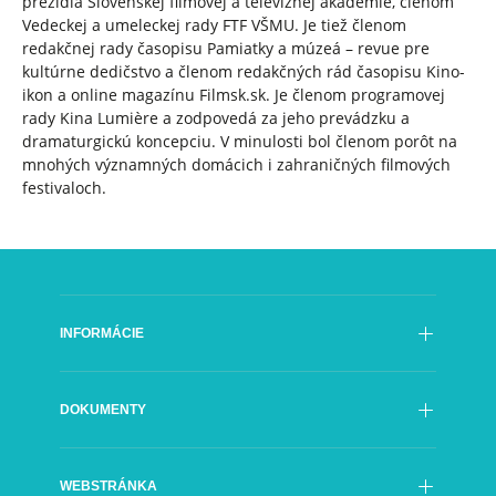
prezídia Slovenskej filmovej a televíznej akadémie, členom
Vedeckej a umeleckej rady FTF VŠMU. Je tiež členom
redakčnej rady časopisu Pamiatky a múzeá – revue pre
kultúrne dedičstvo a členom redakčných rád časopisu Kino-
ikon a online magazínu Filmsk.sk. Je členom programovej
rady Kina Lumière a zodpovedá za jeho prevádzku a
dramaturgickú koncepciu. V minulosti bol členom porôt na
mnohých významných domácich i zahraničných filmových
festivaloch.
INFORMÁCIE
Poslanie
DOKUMENTY
História
Rada SFÚ
Oficiálne dokumenty
Generálny riaditeľ
WEBSTRÁNKA
Výročné správy