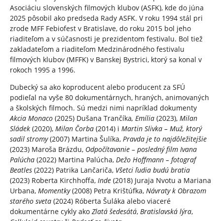
Asociáciu slovenských filmových klubov (ASFK), kde do júna
2025 pôsobil ako predseda Rady ASFK. V roku 1994 stál pri
zrode MFF Febiofest v Bratislave, do roku 2015 bol jeho
riaditeľom a v súčasnosti je prezidentom festivalu. Bol tiež
zakladateľom a riaditeľom Medzinárodného festivalu
filmových klubov (MFFK) v Banskej Bystrici, ktorý sa konal v
rokoch 1995 a 1996.
Dubecký sa ako koproducent alebo producent za SFÚ
podieľal na vyše 80 dokumentárnych, hraných, animovaných
a školských filmoch. Sú medzi nimi napríklad dokumenty
Akcia Monaco
(2025) Dušana Trančíka
, Emília
(2023),
Milan
Sládek
(2020),
Milan Čorba
(2014) i
Martin Slivka – Muž, ktorý
sadil stromy
(2007) Martina Šulíka,
Pravda je to najdôležitejšie
(2023) Maroša Brázdu,
Odpočítavanie – posledný film Ivana
Palúcha
(2022) Martina Palúcha,
Dežo Hoffmann – fotograf
Beatles
(2022) Patrika Lančariča,
Všetci ľudia budú bratia
(2023) Roberta Kirchhoffa,
Inde
(2018) Juraja Nvotu a Mariana
Urbana,
Momentky
(2008) Petra Krištúfka,
Návraty k Obrazom
starého sveta
(2024) Róberta Šuláka alebo viaceré
dokumentárne cykly ako
Zlatá šedesátá
,
Bratislavská lýra
,