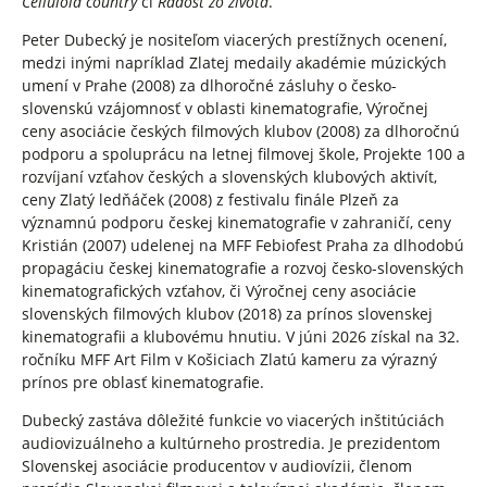
Celluloid country
či
Radosť zo života
.
Peter Dubecký je nositeľom viacerých prestížnych ocenení,
medzi inými napríklad Zlatej medaily akadémie múzických
umení v Prahe (2008) za dlhoročné zásluhy o česko-
slovenskú vzájomnosť v oblasti kinematografie, Výročnej
ceny asociácie českých filmových klubov (2008) za dlhoročnú
podporu a spoluprácu na letnej filmovej škole, Projekte 100 a
rozvíjaní vzťahov českých a slovenských klubových aktivít,
ceny Zlatý ledňáček (2008) z festivalu finále Plzeň za
významnú podporu českej kinematografie v zahraničí, ceny
Kristián (2007) udelenej na MFF Febiofest Praha za dlhodobú
propagáciu českej kinematografie a rozvoj česko-slovenských
kinematografických vzťahov, či Výročnej ceny asociácie
slovenských filmových klubov (2018) za prínos slovenskej
kinematografii a klubovému hnutiu. V júni 2026 získal na 32.
ročníku MFF Art Film v Košiciach Zlatú kameru za výrazný
prínos pre oblasť kinematografie.
Dubecký zastáva dôležité funkcie vo viacerých inštitúciách
audiovizuálneho a kultúrneho prostredia. Je prezidentom
Slovenskej asociácie producentov v audiovízii, členom