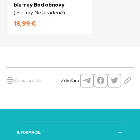
blu-ray Bod obnovy
( Blu-ray, Nezaradené)
18,99
€
Zdieľam:
Verzia pre tlač
INFORMÁCIE