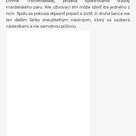
Emme Trochinowskej, pridelia vyšetrovanie vraždy
manželského páru. Ale oživovací tím môže oživiť iba jedného z
nich. Spolu sa pokúsia objasniť prípad a zistiť, či druhá šanca nie
len ďalším ľahko zneužiteľným nástrojom, ktorý sa zaoberá
následkami a nie samotnou príčinou.