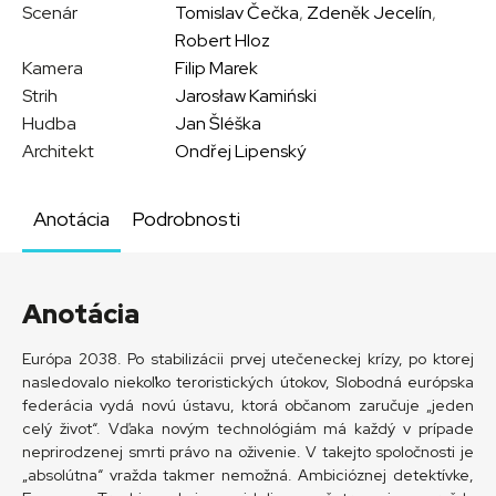
Scenár
Tomislav Čečka
,
Zdeněk Jecelín
,
Robert Hloz
Kamera
Filip Marek
Strih
Jarosław Kamiński
Hudba
Jan Šléška
Architekt
Ondřej Lipenský
Anotácia
Podrobnosti
Anotácia
Európa 2038. Po stabilizácii prvej utečeneckej krízy, po ktorej
nasledovalo niekoľko teroristických útokov, Slobodná európska
federácia vydá novú ústavu, ktorá občanom zaručuje „jeden
celý život“. Vďaka novým technológiám má každý v prípade
neprirodzenej smrti právo na oživenie. V takejto spoločnosti je
„absolútna“ vražda takmer nemožná. Ambicióznej detektívke,