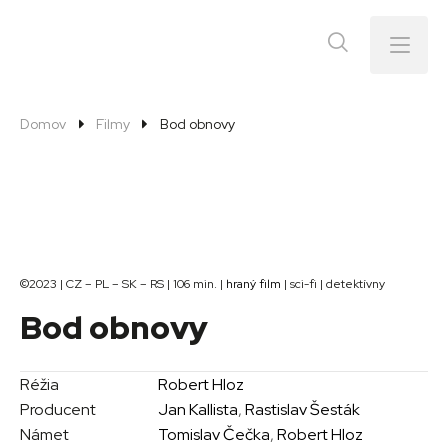
Menu
Domov
Filmy
Bod obnovy
©2023 | CZ – PL – SK – RS | 106 min. |
hraný film
| sci-fi | detektívny
Bod obnovy
Réžia
Robert Hloz
Producent
Jan Kallista
,
Rastislav Šesták
Námet
Tomislav Čečka
,
Robert Hloz