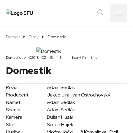
Menu
Domov
Filmy
Domestik
Domestique | ©2018 | CZ – SK | 116 min. |
hraný film
| triler
Domestik
Réžia
Adam Sedlák
Producent
Jakub Jíra
,
Ivan Ostrochovský
Námet
Adam Sedlák
Scenár
Adam Sedlák
Kamera
Dušan Husár
Strih
Šimon Hájek
Hudba
Vložte Kočku
,
Jiří Konvalinka
,
Cyril