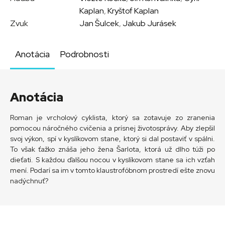
Kaplan
,
Kryštof Kaplan
Zvuk
Jan Šulcek
,
Jakub Jurásek
Anotácia
Podrobnosti
Anotácia
Roman je vrcholový cyklista, ktorý sa zotavuje zo zranenia
pomocou náročného cvičenia a prísnej životosprávy. Aby zlepšil
svoj výkon, spí v kyslíkovom stane, ktorý si dal postaviť v spálni.
To však ťažko znáša jeho žena Šarlota, ktorá už dlho túži po
dieťati. S každou ďalšou nocou v kyslíkovom stane sa ich vzťah
mení. Podarí sa im v tomto klaustrofóbnom prostredí ešte znovu
nadýchnuť?