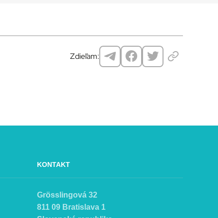
Zdieľam:
KONTAKT
Grösslingová 32
811 09 Bratislava 1