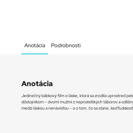
Anotácia
Podrobnosti
Anotácia
Jedinečný bábkový film o láske, ktorá sa zrodila uprostred 
dôstojníkom – dvomi mužmi z nepriateľských táborov a odlišný
medzi láskou a nenávisťou – a o tom, čo sa stane, keď ľudskosť