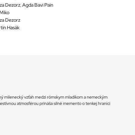
za Dezorz
,
Agda Bavi Pain
 Miko
za Dezorz
tin Hasák
nerovný milenecký vzťah medzi rómskym mladíkom a nemeckým
gestívnou atmosférou prináša silné memento o tenkej hranici