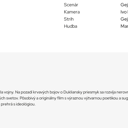
Scenár
Gej
Kamera
Ivo
Strih
Gej
Hudba
Mar
pekla vojny. Na pozadí krvavých bojov o Dukliansky priesmyk sa rozvíja 
ch svetov. Pôsobivý a originálny film s výraznou výtvarnou poetikou a su
 prehrá s ideológiou.