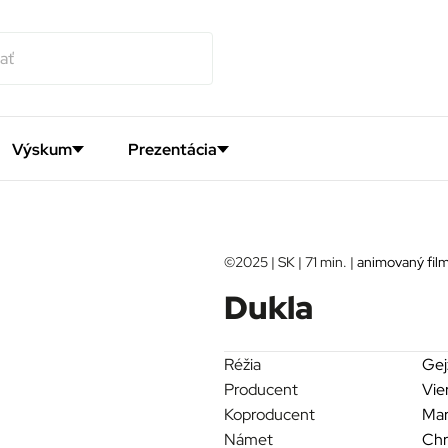
Výskum
Prezentácia
©2025 | SK | 71 min. |
animovaný fil
Dukla
Réžia
Gej
Producent
Vie
Koproducent
Mar
Námet
Chr