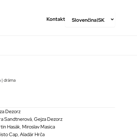
Kontakt
m
| dráma
za Dezorz
ra Sandtnerová
,
Gejza Dezorz
tin Hasák
,
Miroslav Masica
isto Cap
,
Aladár Hrča