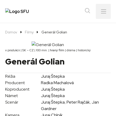
Menu
Domov
Filmy
Generál Golian
v produkcii | SK – CZ | 100 min. |
hraný film
| dráma | historický
Generál Golian
Réžia
Juraj Štepka
Producent
Radka Machalová
Koproducent
Juraj Štepka
Námet
Juraj Štepka
Scenár
Juraj Štepka
,
Peter Rajčák
,
Jan
Gardner
Kamera
Juraj Chlpík