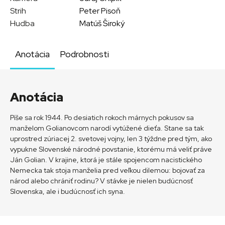
Strih
Peter Pisoň
Hudba
Matúš Široký
Anotácia
Podrobnosti
Anotácia
Píše sa rok 1944. Po desiatich rokoch márnych pokusov sa
manželom Golianovcom narodí vytúžené dieťa. Stane sa tak
uprostred zúriacej 2. svetovej vojny, len 3 týždne pred tým, ako
vypukne Slovenské národné povstanie, ktorému má veliť práve
Ján Golian. V krajine, ktorá je stále spojencom nacistického
Nemecka tak stoja manželia pred veľkou dilemou: bojovať za
národ alebo chrániť rodinu? V stávke je nielen budúcnosť
Slovenska, ale i budúcnosť ich syna.