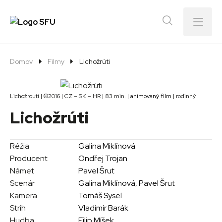
Menu
Domov
Filmy
Lichožrúti
Lichožrouti | ©2016 | CZ – SK – HR | 83 min. |
animovaný film
| rodinný
Lichožrúti
Réžia
Galina Miklínová
Producent
Ondřej Trojan
Námet
Pavel Šrut
Scenár
Galina Miklínová
,
Pavel Šrut
Kamera
Tomáš Sysel
Strih
Vladimír Barák
Hudba
Filip Míšek