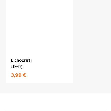
Lichožrúti
( DVD)
3,99
€