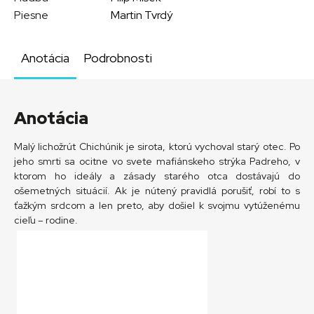
Piesne
Martin Tvrdý
Anotácia
Podrobnosti
Anotácia
Malý lichožrút Chichúnik je sirota, ktorú vychoval starý otec. Po
jeho smrti sa ocitne vo svete mafiánskeho strýka Padreho, v
ktorom ho ideály a zásady starého otca dostávajú do
ošemetných situácií. Ak je nútený pravidlá porušiť, robí to s
ťažkým srdcom a len preto, aby došiel k svojmu vytúženému
cieľu – rodine.