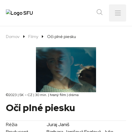
Menu
Domov
Filmy
Oči plné piesku
©2023 | SK – CZ | 30 min. |
hraný film
| dráma
Oči plné piesku
Réžia
Juraj Janiš
Producent
Barbara Janišová Feglová
,
Julie