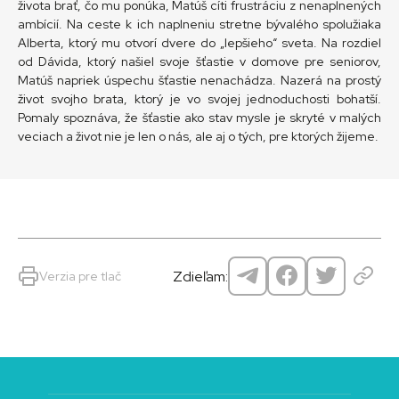
života brať, čo mu ponúka, Matúš cíti frustráciu z nenaplnených
ambícií. Na ceste k ich naplneniu stretne bývalého spolužiaka
Alberta, ktorý mu otvorí dvere do „lepšieho“ sveta. Na rozdiel
od Dávida, ktorý našiel svoje šťastie v domove pre seniorov,
Matúš napriek úspechu šťastie nenachádza. Nazerá na prostý
život svojho brata, ktorý je vo svojej jednoduchosti bohatší.
Pomaly spoznáva, že šťastie ako stav mysle je skryté v malých
veciach a život nie je len o nás, ale aj o tých, pre ktorých žijeme.
Zdieľam:
Verzia pre tlač