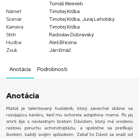
Tomáš Weinreb
Námet
Timotej Križka
Scenár
Timotej Križka
,
Juraj Lehotský
Kamera
Timotej Križka
Strih
Radoslav Dúbravský
Hudba
Aleš Březina
Zvuk
Ján Krnáč
Anotácia
Podrobnosti
Anotácia
Matúš je talentovaný hudobník, ktorý zanechal sľubne sa
rozvíjajúcu kariéru, keď mu ochorela adoptívna mama. Po jej
smrti žije s nevlastným bratom Dávidom, ktorý má vrodenú
rastovú poruchu achondropláziu, a spoločne sa pretĺkajú
životom, každý svojím spôsobom. Zatiaľ čo Dávid sa snaží od