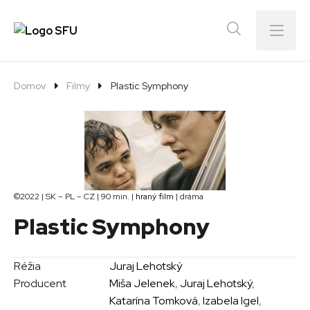
Menu
Domov
Filmy
Plastic Symphony
©2022 | SK – PL – CZ | 90 min. |
hraný film
| dráma
Plastic Symphony
Réžia
Juraj Lehotský
Producent
Miša Jelenek
,
Juraj Lehotský
,
Katarína Tomková
,
Izabela Igel
,