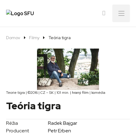
Menu
Domov
Filmy
Teória tigra
Teorie tigra | ©2016 | CZ – SK | 101 min. |
hraný film
| komédia
Teória tigra
Réžia
Radek Bajgar
Producent
Petr Erben