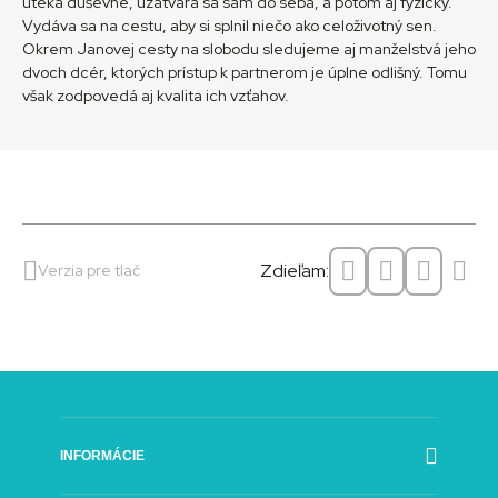
uteká duševne, uzatvára sa sám do seba, a potom aj fyzicky.
Vydáva sa na cestu, aby si splnil niečo ako celoživotný sen.
Okrem Janovej cesty na slobodu sledujeme aj manželstvá jeho
dvoch dcér, ktorých prístup k partnerom je úplne odlišný. Tomu
však zodpovedá aj kvalita ich vzťahov.
Zdieľam:
Verzia pre tlač
INFORMÁCIE