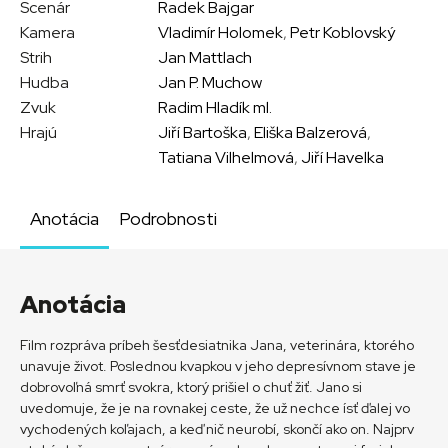
Scenár
Radek Bajgar
Kamera
Vladimír Holomek
,
Petr Koblovský
Strih
Jan Mattlach
Hudba
Jan P. Muchow
Zvuk
Radim Hladík ml.
Hrajú
Jiří Bartoška
,
Eliška Balzerová
,
Tatiana Vilhelmová
,
Jiří Havelka
Anotácia
Podrobnosti
Anotácia
Film rozpráva príbeh šesťdesiatnika Jana, veterinára, ktorého
unavuje život. Poslednou kvapkou v jeho depresívnom stave je
dobrovoľná smrť svokra, ktorý prišiel o chuť žiť. Jano si
uvedomuje, že je na rovnakej ceste, že už nechce ísť ďalej vo
vychodených koľajach, a keď nič neurobí, skončí ako on. Najprv