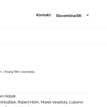
Kontakt
n. |
hraný film
| komédia
m Hobzik
il Kožíšek
,
Robert Höhn
,
Marek Veselický
,
Ľubomír