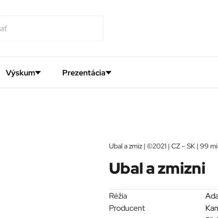
Výskum
Prezentácia
Ubal a zmiz | ©2021 | CZ – SK | 99 mi
Ubal a zmizni
Réžia
Ada
Producent
Kam