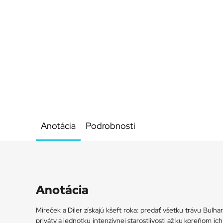
Anotácia
Podrobnosti
Anotácia
Mireček a Díler získajú kšeft roka: predať všetku trávu Bulhar
priváty a jednotku intenzívnej starostlivosti až ku koreňom ich