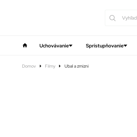
Uchovávanie
Sprístupňovanie
Domov
Filmy
Ubal a zmizni