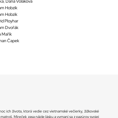
vka
,
Dana Voláková
m Hobzik
m Hobzik
id Ployhar
am Dvořák
a Mařík
man Čapek
 noc ich života, ktorá vedie cez vietnamské večierky, žižkovské
rý matroš. Mireček zasa nájde lásku a vymaní sa z pazúrov svojej