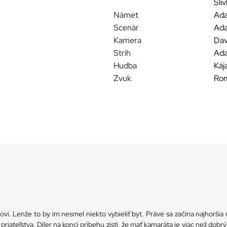
Sli
Námet
Ada
Scenár
Ada
Kamera
Dav
Strih
Ad
Hudba
Káj
Zvuk
Ro
ovi. Lenže to by im nesmel niekto vybieliť byt. Práve sa začína najhoršia
 priateľstva. Díler na konci príbehu zistí, že mať kamaráta je viac než dob