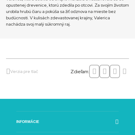
opustenej drevenice, ktorú zdedila po otcovi. Za svojím životom
urobila hrubú čiaru a pokúša sa žiť odznova na mieste bez
budúcnosti. V kulisách zdevastovanej krajiny, Valerica
nachádza svoj malý súkromný raj.
Zdieľam:
Verzia pre tlač
INFORMÁCIE
Poslanie