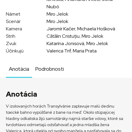
Niubó
Námet
Miro Jelok
Scenár
Miro Jelok
Kamera
Jaromír Kačer
,
Michaela Hošková
Strih
Cătălin Cristuțiu
,
Miro Jelok
Zvuk
Katarína Jonisová
,
Miro Jelok
Účinkujú
Valerica Trif
,
Maria Prata
Anotácia
Podrobnosti
Anotácia
V izolovaných horách Transylvánie zaplavuje malú dedinu
toxické bahno vypúšťané z bane na meď. Okolo stúpajúcej
hladiny odkaliska žijú samotársky najmä staršie vdovy, ktoré sa
tvrdohlavo odmietajú odsťahovať a jedna mladšia žena
Valerica, ktorá utiekla od svojho manžela a nasťahovala sa do