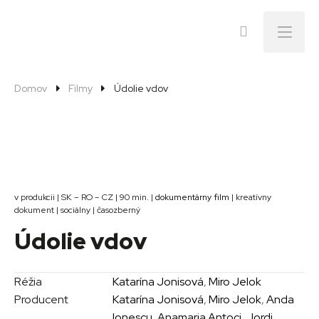
Menu
Domov
Filmy
Údolie vdov
v produkcii | SK – RO – CZ | 90 min. |
dokumentárny film
| kreatívny
dokument | sociálny | časozberný
Údolie vdov
Réžia
Katarína Jonisová
,
Miro Jelok
Producent
Katarína Jonisová
,
Miro Jelok
,
Anda
Ionescu
,
Anamaria Antoci
,
Jordi