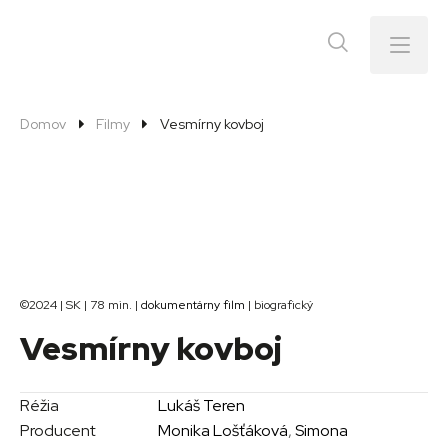
Menu
Domov
Filmy
Vesmírny kovboj
©2024 | SK | 78 min. |
dokumentárny film
| biografický
Vesmírny kovboj
Réžia
Lukáš Teren
Producent
Monika Lošťáková
,
Simona