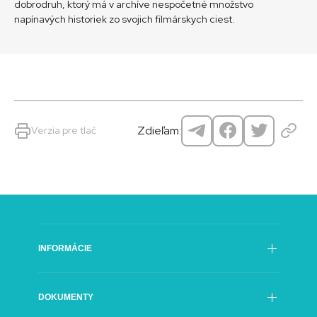
dobrodruh, ktorý má v archíve nespočetné množstvo
napínavých historiek zo svojich filmárskych ciest.
Zdieľam:
Verzia pre tlač
INFORMÁCIE
Poslanie
DOKUMENTY
História