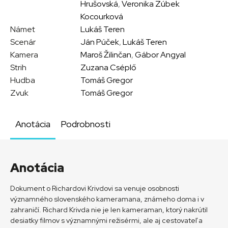
Hrušovská
,
Veronika Zúbek
Kocourková
Námet
Lukáš Teren
Scenár
Ján Púček
,
Lukáš Teren
Kamera
Maroš Žilinčan
,
Gábor Angyal
Strih
Zuzana Cséplő
Hudba
Tomáš Gregor
Zvuk
Tomáš Gregor
Anotácia
Podrobnosti
Anotácia
Dokument o Richardovi Krivdovi sa venuje osobnosti
významného slovenského kameramana, známeho doma i v
zahraničí. Richard Krivda nie je len kameraman, ktorý nakrútil
desiatky filmov s významnými režisérmi, ale aj cestovateľ a