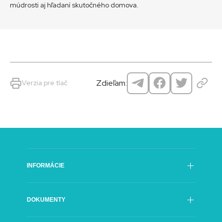
múdrosti aj hľadaní skutočného domova.
Zdieľam:
Verzia pre tlač
INFORMÁCIE
Poslanie
DOKUMENTY
História
Rada SFÚ
Oficiálne dokumenty