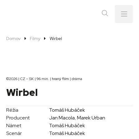
Menu
Domov
Filmy
Wirbel
©2026 | CZ – SK | 96 min. |
hraný film
| dráma
Wirbel
Réžia
Tomáš Hubáček
Producent
Jan Macola
,
Marek Urban
Námet
Tomáš Hubáček
Scenár
Tomáš Hubáček