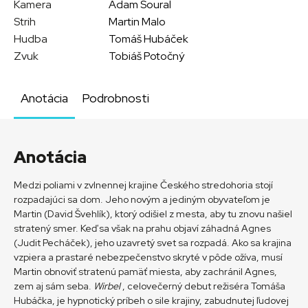
Kamera
Adam Soural
Strih
Martin Malo
Hudba
Tomáš Hubáček
Zvuk
Tobiáš Potočný
Anotácia
Podrobnosti
Anotácia
Medzi poliami v zvlnennej krajine Českého stredohoria stojí
rozpadajúci sa dom. Jeho novým a jediným obyvateľom je
Martin (David Švehlík), ktorý odišiel z mesta, aby tu znovu našiel
stratený smer. Keď sa však na prahu objaví záhadná Agnes
(Judit Pecháček), jeho uzavretý svet sa rozpadá. Ako sa krajina
vzpiera a prastaré nebezpečenstvo skryté v pôde ožíva, musí
Martin obnoviť stratenú pamäť miesta, aby zachránil Agnes,
zem aj sám seba.
Wirbel
, celovečerný debut režiséra Tomáša
Hubáčka, je hypnotický príbeh o sile krajiny, zabudnutej ľudovej